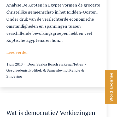
Analyse De Kopten in Egypte vormen de grootste
christelijke gemeenschap in het Midden-Oosten.
Onder druk van de verslechterde economische
omstandigheden en spanningen tussen
verschillende bevolkingsgroepen hebben veel
Koptische Egyptenaren hun…
Voorbij
Lees verder
het
Gepubliceerd
1 juni 2010
Door
Saskia Bosch en Rena Netjes
religieuze
op
Gecategoriseerd
Geschiedenis
,
Politiek & Samenleving
,
Religie &
conflict.
Word abonnee
als
Zingeving
Kopten
in
Egypte
Wat is democratie? Verkiezingen