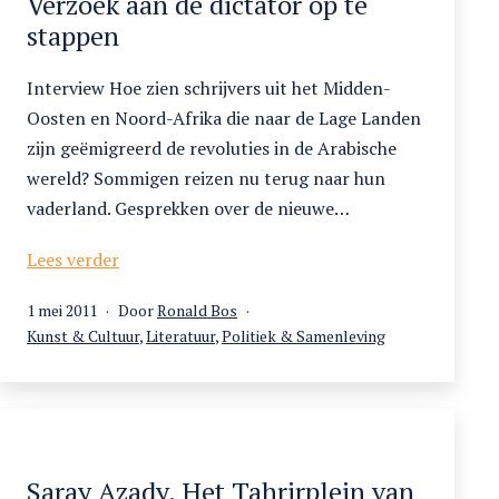
Verzoek aan de dictator op te
stappen
Interview Hoe zien schrijvers uit het Midden-
Oosten en Noord-Afrika die naar de Lage Landen
zijn geëmigreerd de revoluties in de Arabische
wereld? Sommigen reizen nu terug naar hun
vaderland. Gesprekken over de nieuwe…
Verzoek
Lees verder
aan
Gepubliceerd
1 mei 2011
Door
Ronald Bos
de
op
Gecategoriseerd
Kunst & Cultuur
,
Literatuur
,
Politiek & Samenleving
dictator
als
op
te
stappen
Saray Azady. Het Tahrirplein van