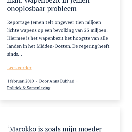
onoplosbaar probleem
Reportage Jemen telt ongeveer tien miljoen
lichte wapens op een bevolking van 23 miljoen.
Hiermee is het wapenbezit het hoogste van alle
landen in het Midden-Oosten. De regering heeft
sinds…
Een
Lees verder
man
Gepubliceerd
1 februari 2010
Door
Anna Bukhari
zonder
op
Gecategoriseerd
Politiek & Samenleving
wapen
als
is
geen
man.
Wapenbezit
in
‘Marokko is zoals mijn moeder