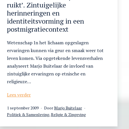
Jemen
ruikt’. Zintuigelijke
onoplosbaar
herinneringen en
probleem
identiteitsvorming in een
postmigratiecontext
Wetenschap In het lichaam opgeslagen
ervaringen kunnen via geur en smaak weer tot
leven komen. Via opgetekende levensverhalen
analyseert Marjo Buitelaar de invloed van
zintuiglijke ervaringen op etnische en
religieuze…
‘Marokko
Lees verder
is
Gepubliceerd
1 september 2009
Door
Marjo Buitelaar
zoals
op
Gecategoriseerd
Politiek & Samenleving
,
Religie & Zingeving
mijn
als
moeder