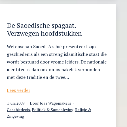
ruikt’.
Zintuigelijke
herinneringen
en
De Saoedische spagaat.
identiteitsvorming
Verzwegen hoofdstukken
in
een
Wetenschap Saoedi-Arabië presenteert zijn
postmigratiecontext
geschiedenis als een streng islamitische staat die
wordt bestuurd door vrome leiders. De nationale
identiteit is dan ook onlosmakelijk verbonden
met deze traditie en de twee…
De
Lees verder
Saoedische
Gepubliceerd
1 juni 2009
Door
Joas Wagemakers
spagaat.
op
Gecategoriseerd
Geschiedenis
,
Politiek & Samenleving
,
Religie &
Verzwegen
als
Zingeving
hoofdstukken