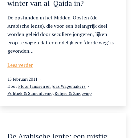
winter van al-Qaida in?
De opstanden in het Midden-Oosten (de
Arabische lente), die voor een belangrijk deel
worden geleid door seculiere jongeren, lijken
erop te wijzen dat er eindelijk een ‘derde weg’ is
gevonden…
Luidt
Lees verder
de
Gepubliceerd
15 februari 2011
Arabische
op
Door
Floor Janssen en Joas Wagemakers
lente
Gecategoriseerd
Politiek & Samenleving
,
Religie & Zingeving
de
als
winter
van
al-
Qaida
in?
De Arabische lente: een mistig