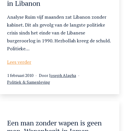
in Libanon
Analyse Ruim vijf maanden zat Libanon zonder
kabinet. Dit als gevolg van de langste politieke
crisis sinds het einde van de Libanese
burgeroorlog in 1990. Hezbollah kreeg de schuld.
Politieke…
Wat
Lees verder
is
Gepubliceerd
1 februari 2010
Door
Joseph Alagha
democratie?
op
Gecategoriseerd
Politiek & Samenleving
Verkiezingen
als
in
Libanon
Een man zonder wapen is geen
man. Wapenbezit in Jemen