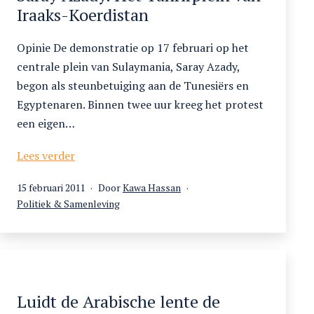
Iraaks-Koerdistan
Opinie De demonstratie op 17 februari op het
centrale plein van Sulaymania, Saray Azady,
begon als steunbetuiging aan de Tunesiërs en
Egyptenaren. Binnen twee uur kreeg het protest
een eigen…
Saray
Lees verder
Azady.
Gepubliceerd
15 februari 2011
Door
Kawa Hassan
Het
op
Gecategoriseerd
Politiek & Samenleving
Tahrirplein
als
van
Iraaks-
Koerdistan
Luidt de Arabische lente de