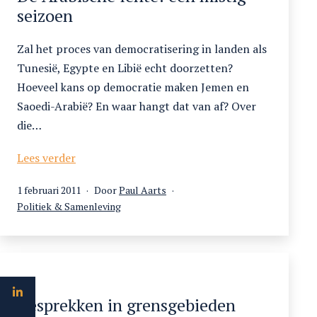
seizoen
Zal het proces van democratisering in landen als
Tunesië, Egypte en Libië echt doorzetten?
Hoeveel kans op democratie maken Jemen en
Saoedi-Arabië? En waar hangt dat van af? Over
die…
De
Lees verder
Arabische
Gepubliceerd
1 februari 2011
Door
Paul Aarts
lente:
op
Gecategoriseerd
Politiek & Samenleving
een
als
mistig
seizoen
Gesprekken in grensgebieden