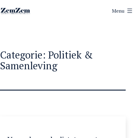
Ga
Menu
naar
ZemZem
de
inhoud
Categorie:
Politiek &
Samenleving