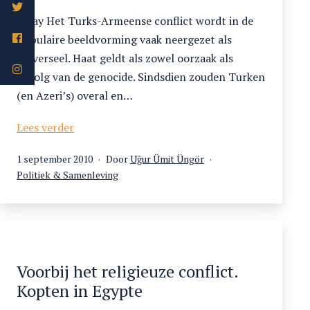
Essay Het Turks-Armeense conflict wordt in de
populaire beeldvorming vaak neergezet als
universeel. Haat geldt als zowel oorzaak als
gevolg van de genocide. Sindsdien zouden Turken
(en Azeri’s) overal en…
Gesprekken
Lees verder
in
Gepubliceerd
1 september 2010
Door
Uğur Ümit Üngör
grensgebieden
op
Gecategoriseerd
Politiek & Samenleving
als
Voorbij het religieuze conflict.
Kopten in Egypte