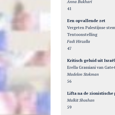
Anna Bukhari
41
Een opvallende zet
Vergeten Palestijnse st
Tentoonstelling
Fadi Hirzalla
47
Kritisch geluid uit Israë
Erella Grassiani van Gat
Madelon Stokman
56
Lifta na de zionistische
Malkit Shoshan
59