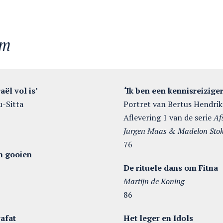
em
aël vol is’
‘
Ik ben een kennisreiziger
-Sitta
Portret van Bertus Hendri
Aflevering 1 van de serie
Af
Jurgen Maas & Madelon St
76
n gooien
De rituele dans om Fitna
Martijn de Koning
86
afat
Het leger en Idols