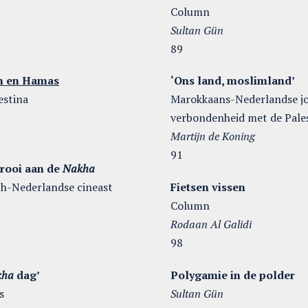
Column
Sultan Gün
89
ah en Hamas
‘Ons land, moslimland’
lestina
Marokkaans-Nederlandse j
verbondenheid met de Pale
Martijn de Koning
91
rooi aan de
Nakha
ch-Nederlandse cineast
Fietsen vissen
Column
Rodaan Al Galidi
98
kha
dag’
Polygamie in de polder
ms
Sultan Gün