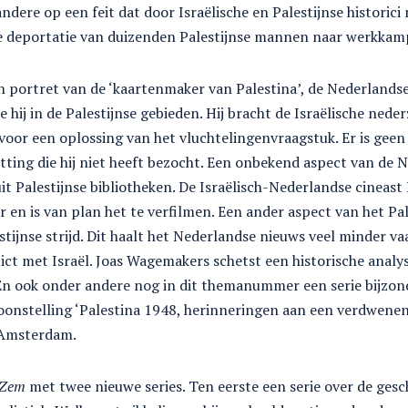
dere op een feit dat door Israëlische en Palestijnse historici 
e deportatie van duizenden Palestijnse mannen naar werkka
 portret van de ‘kaartenmaker van Palestina’, de Nederlandse
e hij in de Palestijnse gebieden. Hij bracht de Israëlische ned
voor een oplossing van het vluchtelingenvraagstuk. Er is geen 
tting die hij niet heeft bezocht. Een onbekend aspect van de N
it Palestijnse bibliotheken. De Israëlisch-Nederlandse cinea
r en is van plan het te verfilmen. Een ander aspect van het Pal
estijnse strijd. Dit haalt het Nederlandse nieuws veel minder vaa
ict met Israël. Joas Wagemakers schetst een historische analys
 En ook onder andere nog in dit themanummer een serie bijzon
onstelling ‘Palestina 1948, herinneringen aan een verdwenen 
 Amsterdam.
Zem
met twee nieuwe series. Ten eerste een serie over de gesc