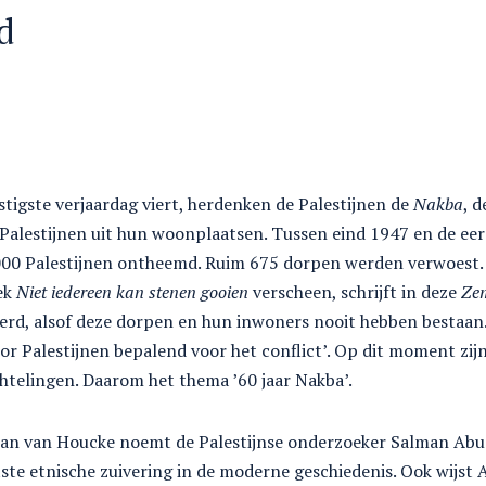
d
zestigste verjaardag viert, herdenken de Palestijnen de
Nakba
, d
alestijnen uit hun woonplaatsen. Tussen eind 1947 en de eer
00 Palestijnen ontheemd. Ruim 675 dorpen werden verwoest. Z
ek
Niet iedereen kan stenen gooien
verscheen, schrijft in deze
Ze
erd, alsof deze dorpen en hun inwoners nooit hebben bestaan.
or Palestijnen bepalend voor het conflict’. Op dit moment zij
chtelingen. Daarom het thema ’60 jaar Nakba’.
tan van Houcke noemt de Palestijnse onderzoeker Salman Abu 
ste etnische zuivering in de moderne geschiedenis. Ook wijst A