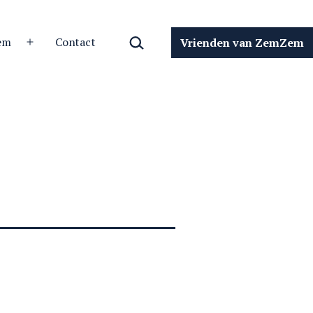
Zoeken…
em
Contact
Vrienden van ZemZem
Open
menu