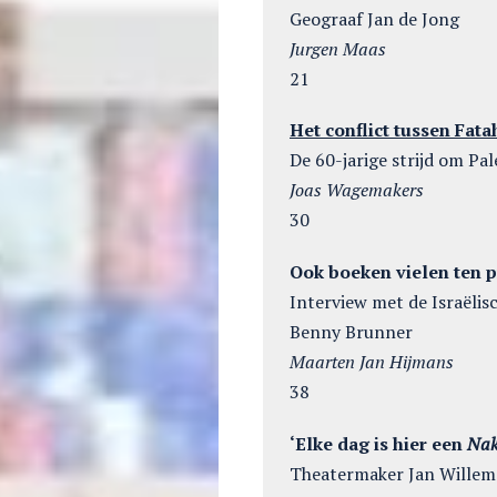
Geograaf Jan de Jong
Jurgen Maas
21
Het conflict tussen Fat
De 60-jarige strijd om Pa
Joas Wagemakers
30
Ook boeken vielen ten p
Interview met de Israëlis
Benny Brunner
Maarten Jan Hijmans
38
‘Elke dag is hier een
Na
Theatermaker Jan Wille