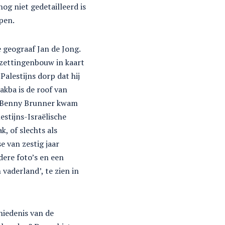
nog niet gedetailleerd is
mpen.
 geograaf Jan de Jong.
erzettingenbouw in kaart
Palestijns dorp dat hij
akba is de roof van
st Benny Brunner kwam
estijns-Israëlische
k, of slechts als
e van zestig jaar
dere foto’s en een
vaderland’, te zien in
hiedenis van de