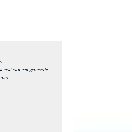
’
ks
scheid van een generatie
okman