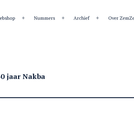
ebshop
Nummers
Archief
Over ZemZ
Open
Open
Open
menu
menu
menu
60 jaar Nakba