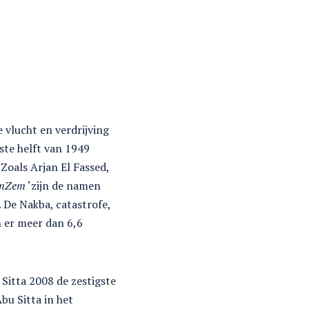
e vlucht en verdrijving
ste helft van 1949
oals Arjan El Fassed,
mZem
‘zijn de namen
 De Nakba, catastrofe,
n er meer dan 6,6
Sitta 2008 de zestigste
bu Sitta in het