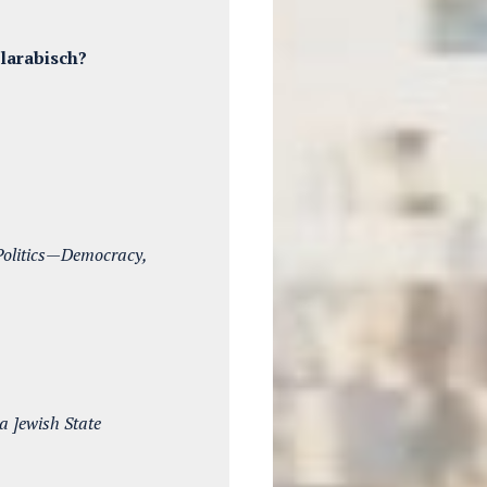
larabisch?
olitics—Democracy,
a ]ewish State