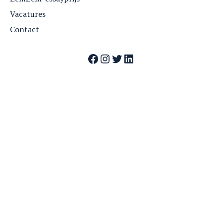
Vacatures
Contact
Facebook
Instagram
Twitter
LinkedIn
Webshop
Nummers
Archief
Over ZemZem
Contact
Vrienden van ZemZem