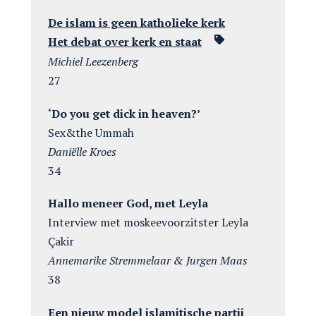
De islam is geen katholieke kerk
Het debat over kerk en staat
Michiel Leezenberg
27
‘Do you get dick in heaven?’
Sex&the Ummah
Daniëlle Kroes
34
Hallo meneer God, met Leyla
Interview met moskeevoorzitster Leyla
Çakir
Annemarike Stremmelaar & Jurgen Maas
38
Een nieuw model islamitische partij