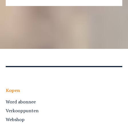
legendarische
geneesheer Ibn Sina
Kopen
Word abonnee
Verkooppunten
Webshop