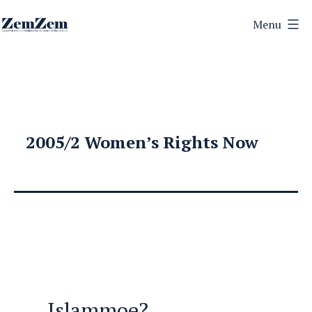
Ga
Menu
naar
ZemZem
de
inhoud
2005/2 Women’s Rights Now
Islammoe?