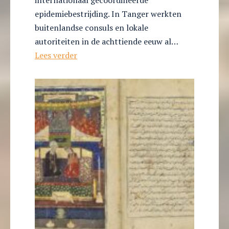
epidemiebestrijding. In Tanger werkten
buitenlandse consuls en lokale
autoriteiten in de achttiende eeuw al…
De
Lees verder
strijd
tegen
pandemieën
van
onderaf.
Het
vergeten
begin
van
internationale
volksgezondheid