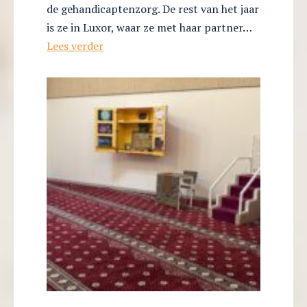
de gehandicaptenzorg. De rest van het jaar
is ze in Luxor, waar ze met haar partner…
Puzzelen,
Lees verder
logopedie
en
creativiteit
in
dagcentrum
Ard
el
Amal
(portret)