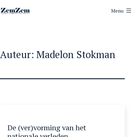
Ga
Menu
naar
ZemZem
de
inhoud
Auteur:
Madelon Stokman
De (ver)vorming van het
nationale verleden