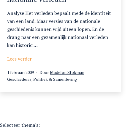
Analyse Het verleden bepaalt mede de identiteit
van een land. Maar versies van de nationale
geschiedenis kunnen wijd uiteen lopen. En de
drang naar een gezamenlijk nationaal verleden
kan historici…
De
Lees verder
(ver)vorming
Gepubliceerd
1 februari 2009
Door
Madelon Stokman
van
op
Gecategoriseerd
Geschiedenis
,
Politiek & Samenleving
het
als
nationale
verleden
Selecteer thema's: