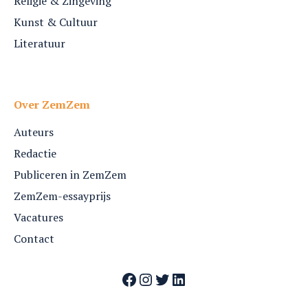
Religie & Zingeving
Kunst & Cultuur
Literatuur
Over ZemZem
Auteurs
Redactie
Publiceren in ZemZem
ZemZem-essayprijs
Vacatures
Contact
Facebook
Instagram
Twitter
LinkedIn