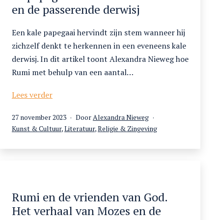
groeperingen
en de passerende derwisj
Een kale papegaai hervindt zijn stem wanneer hij
zichzelf denkt te herkennen in een eveneens kale
derwisj. In dit artikel toont Alexandra Nieweg hoe
Rumi met behulp van een aantal…
Rumi
Lees verder
de
Gepubliceerd
27 november 2023
Door
Alexandra Nieweg
meesterverteller.
op
Gecategoriseerd
Kunst & Cultuur
,
Literatuur
,
Religie & Zingeving
Over
als
de
papegaai
in
de
kruidenierszaak
Rumi en de vrienden van God.
en
Het verhaal van Mozes en de
de