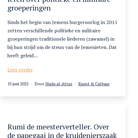
groeperingen
Sinds het begin van Jemens burgeroorlog in 2015
zetten verschillende politieke en militaire
groeperingen traditionele liederen (zawamel) in
bij hun strijd om de steun van de Jemenieten. Dat
heeft geleid…
Wat
Lees verder
Jemens
Gepubliceerd
Gecategoriseerd
15 juni 2025
Door
Huda al-Attas
Kunst & Cultuur
krijgsliederen
op
als
ons
leren
over
politieke
en
Rumi de meesterverteller. Over
militaire
de papegaai in de kruidenierszaak