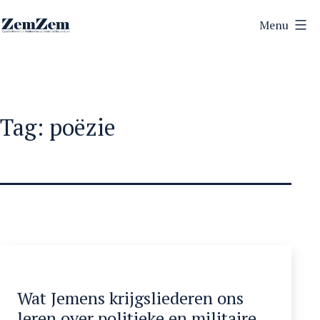
Ga
Menu
naar
ZemZem
de
inhoud
Tag:
poëzie
Wat Jemens krijgsliederen ons
leren over politieke en militaire