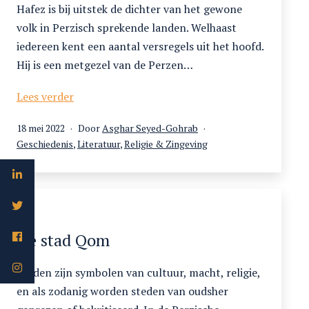
de
Hafez is bij uitstek de dichter van het gewone
herder
volk in Perzisch sprekende landen. Welhaast
iedereen kent een aantal versregels uit het hoofd.
Hij is een metgezel van de Perzen…
Hafez
Lees verder
rouwt
Gepubliceerd
18 mei 2022
Door
Asghar Seyed-Gohrab
om
op
Gecategoriseerd
Geschiedenis
,
Literatuur
,
Religie & Zingeving
zijn
als
kind
De stad Qom
Steden zijn symbolen van cultuur, macht, religie,
en als zodanig worden steden van oudsher