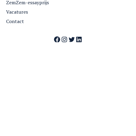
ZemZem-essayprijs
Vacatures
Contact
Facebook
Instagram
Twitter
LinkedIn
Webshop
Nummers
Archief
Over ZemZem
Contact
Vrienden van ZemZem