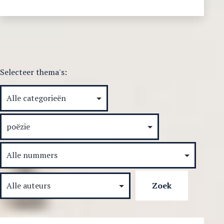
poëzie
van
Khomeini
Selecteer thema's: