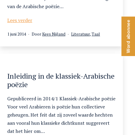
van de Arabische poëzie…
Tussen
Lees verder
Word abonnee
oude
Gepubliceerd
Gecategoriseerd
1 juni 2014
Door
Kees Nijland
Literatuur
,
Taal
en
op
als
nieuwe
Arabische
dichtkunst
Inleiding in de klassiek-Arabische
poëzie
Gepubliceerd in 2014/1 Klassiek-Arabische poëzie
Voor veel Arabieren is poëzie hun collectieve
geheugen. Het feit dat zij zoveel waarde hechten
aan vooral hun klassieke dichtkunst suggereert
dat het hier om…