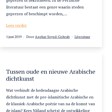
geprezen of bekritiseerd. In de Perzische
literatuur bestaat een genre waarin steden
geprezen of beschimpt worden,…
De
Lees verder
stad
Gepubliceerd
Gecategoriseerd
1 juni 2019
Door
Asghar Seyed-Gohrab
Literatuur
Qom
op
als
Tussen oude en nieuwe Arabische
dichtkunst
Wat verbindt de hedendaagse Arabische
dichtkunst met de pre-islamitische Arabische en
de klassiek-Arabische poëzie van na de komst van
de islam? Kees Nijland schetst de ontwikkeling