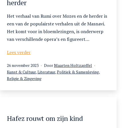
herder
passerende
derwisj
Het verhaal van Rumi over Mozes en de herder is
een van de populairste verhalen uit de Masnavi.
Het komt voor in bloemlezingen, is onderwerp
van verschillende opera’s en figureert…
Rumi
Lees verder
en
Gepubliceerd
26 november 2023
Door
Maarten Holtzapffel
de
op
Gecategoriseerd
Kunst & Cultuur
,
Literatuur
,
Politiek & Samenleving
,
vrienden
als
Religie & Zingeving
van
God.
Het
verhaal
van
Mozes
Hafez rouwt om zijn kind
en