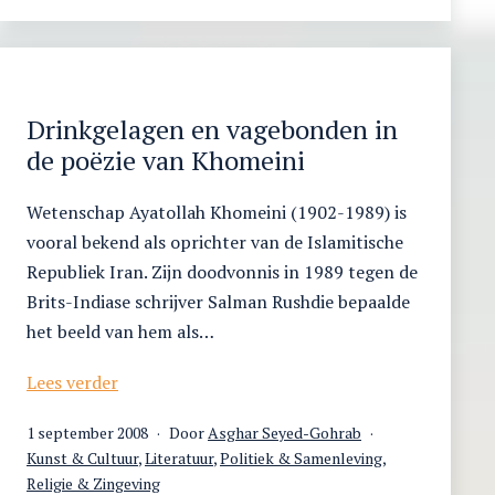
Drinkgelagen en vagebonden in
de poëzie van Khomeini
Wetenschap Ayatollah Khomeini (1902-1989) is
vooral bekend als oprichter van de Islamitische
Republiek Iran. Zijn doodvonnis in 1989 tegen de
Brits-Indiase schrijver Salman Rushdie bepaalde
het beeld van hem als…
Drinkgelagen
Lees verder
en
Gepubliceerd
1 september 2008
Door
Asghar Seyed-Gohrab
vagebonden
op
Gecategoriseerd
Kunst & Cultuur
,
Literatuur
,
Politiek & Samenleving
,
in
als
Religie & Zingeving
de