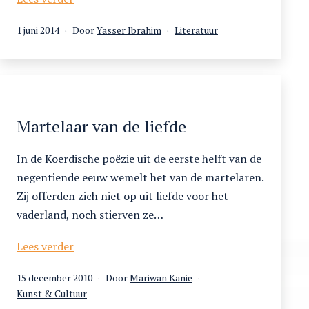
mujuniyyat
Gepubliceerd
Gecategoriseerd
1 juni 2014
Door
Yasser Ibrahim
Literatuur
van
op
als
Abu
Nuwas
Martelaar van de liefde
In de Koerdische poëzie uit de eerste helft van de
negentiende eeuw wemelt het van de martelaren.
Zij offerden zich niet op uit liefde voor het
vaderland, noch stierven ze…
Martelaar
Lees verder
van
Gepubliceerd
15 december 2010
Door
Mariwan Kanie
de
op
Gecategoriseerd
Kunst & Cultuur
liefde
als