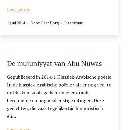
Inleiding
Lees verder
in
Gepubliceerd
Gecategoriseerd
1 juni 2014
Door
Gert Borg
Literatuur
de
op
als
klassiek-
Arabische
poëzie
De mujuniyyat van Abu Nuwas
Gepubliceerd in 2014/1 Klassiek-Arabische poëzie
In de klassiek-Arabische poëzie valt er nog veel te
ontdekken, zoals gedichten over drank,
herenliefde en ongodsdienstige uitingen. Deze
gedichten, die vaak tegelijkertijd humoristisch
en…
De
Lees verder