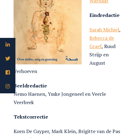
Warnaar
Eindredactie
Sarah Michiel
,
Rebecca de
Graef
, Ruud
Strijp en
August
Verhoeven
Beeldredactie
Nemo Haenen, Ymke Jongeneel en Veerle
Veerbeek
Tekstcorrectie
Koen De Cuyper, Mark Klein, Brigitte van de Pas