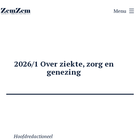
Ga
Menu
naar
ZemZem
de
inhoud
2026/1 Over ziekte, zorg en
genezing
Hoofdredactioneel