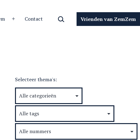
Zoeken…
em
Contact
Vrienden van ZemZem
Open
menu
Selecteer thema's: