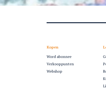
Kopen
L
Word abonnee
G
Verkooppunten
P
Webshop
R
K
L