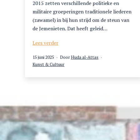
2015 zetten verschillende politieke en
militaire groeperingen traditionele liederen
(zawamel) in bij hun strijd om de steun van
de Jemenieten. Dat heeft geleid…
Wat
Lees verder
Jemens
Gepubliceerd
15 juni 2025
Door
Huda al-Attas
krijgsliederen
op
Gecategoriseerd
Kunst & Cultuur
ons
als
leren
over
politieke
en
militaire
groeperingen