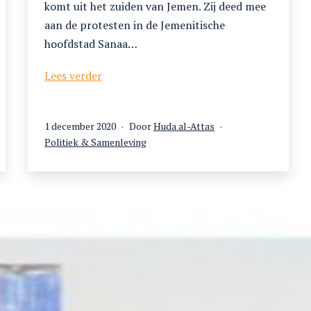
komt uit het zuiden van Jemen. Zij deed mee
aan de protesten in de Jemenitische
hoofdstad Sanaa…
Jemen:
Lees verder
een
revolutie
Gepubliceerd
1 december 2020
van
Door
Huda al-Attas
op
Gecategoriseerd
Politiek & Samenleving
gewichtloze
als
dromen