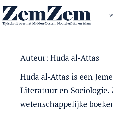
Ga
naar
W
de
inhoud
ZemZem
Auteur:
Huda al-Attas
Huda al-Attas is een Jem
Literatuur en Sociologie.
wetenschappelijke boeken