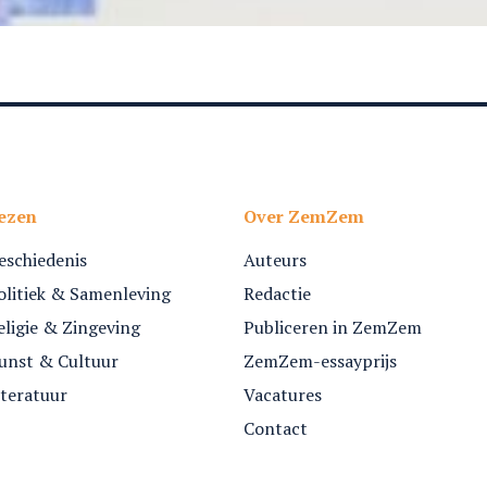
ezen
Over ZemZem
eschiedenis
Auteurs
olitiek & Samenleving
Redactie
eligie & Zingeving
Publiceren in ZemZem
unst & Cultuur
ZemZem-essayprijs
iteratuur
Vacatures
Contact