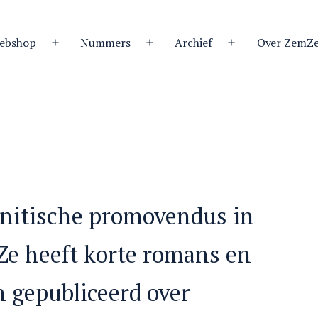
ebshop
Nummers
Archief
Over ZemZ
Open
Open
Open
menu
menu
menu
enitische promovendus in
 Ze heeft korte romans en
 gepubliceerd over