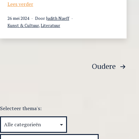
Literair
Lees verder
smullen:
Gepubliceerd
26 mei 2024
Door
Judith Naeff
herinnering,
op
Gecategoriseerd
Kunst & Cultuur
,
Literatuur
gender
als
en
klasse
in
de
Berichtnavigatie
Oudere
keukens
van
Arabische
en
diasporaliteratuur
Selecteer thema's: