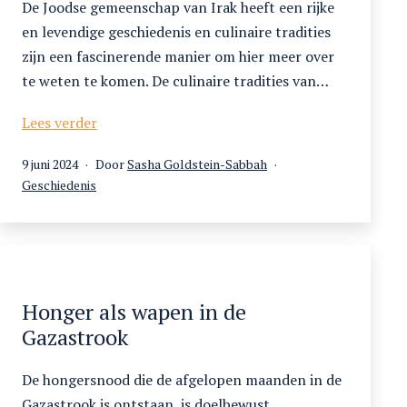
De Joodse gemeenschap van Irak heeft een rijke
en levendige geschiedenis en culinaire tradities
zijn een fascinerende manier om hier meer over
te weten te komen. De culinaire tradities van…
Culinaire
Lees verder
tradities
Gepubliceerd
9 juni 2024
Door
Sasha Goldstein-Sabbah
als
op
Gecategoriseerd
Geschiedenis
spiegel
als
van
de
Joods-
Iraakse
geschiedenis
Honger als wapen in de
Gazastrook
De hongersnood die de afgelopen maanden in de
Gazastrook is ontstaan, is doelbewust