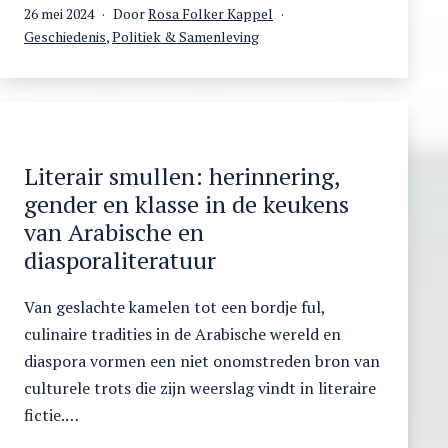
Gepubliceerd
26 mei 2024
Door
Rosa Folker Kappel
naar
op
Gecategoriseerd
Geschiedenis
,
Politiek & Samenleving
voedselsoevereiniteit
als
in
Egypte
Literair smullen: herinnering,
gender en klasse in de keukens
van Arabische en
diasporaliteratuur
Van geslachte kamelen tot een bordje ful,
culinaire tradities in de Arabische wereld en
diaspora vormen een niet onomstreden bron van
culturele trots die zijn weerslag vindt in literaire
fictie.…