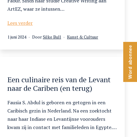
Faour. Sinds haar studie Creative Writing aan
ArtEZ, waar ze intussen…
Verhalen
Lees verder
van
Gepubliceerd
Gecategoriseerd
1 juni 2024
Door
Silke Bull
Kunst & Cultuur
hummus
op
als
en
Word abonnee
vlaai.
In
gesprek
met
Een culinaire reis van de Levant
Hanan
naar de Cariben (en terug)
Faour
Fausia S. Abdul is geboren en getogen in een
Caribisch gezin in Nederland. Na een zoektocht
naar haar Indiase en Levantijnse voorouders
kwam zij in contact met familieleden in Egypte.…