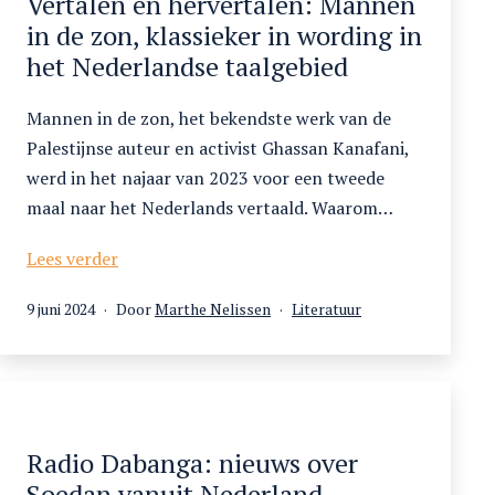
Vertalen en hervertalen: Mannen
in de zon, klassieker in wording in
het Nederlandse taalgebied
Mannen in de zon, het bekendste werk van de
Palestijnse auteur en activist Ghassan Kanafani,
werd in het najaar van 2023 voor een tweede
maal naar het Nederlands vertaald. Waarom…
Vertalen
Lees verder
en
Gepubliceerd
Gecategoriseerd
9 juni 2024
Door
Marthe Nelissen
Literatuur
hervertalen:
op
als
Mannen
in
de
zon,
klassieker
Radio Dabanga: nieuws over
in
Soedan vanuit Nederland