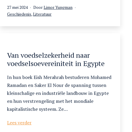
in
Gepubliceerd
27 mei 2024
Door
Limor Yungman
het
op
Gecategoriseerd
Geschiedenis
,
Literatuur
Arabisch
als
Van voedselzekerheid naar
voedselsoevereiniteit in Egypte
In hun boek Eish Merahrah bestuderen Mohamed
Ramadan en Saker El Nour de spanning tussen
kleinschalige en industriële landbouw in Egypte
en hun verstrengeling met het mondiale
kapitalistische systeem. Ze…
Van
Lees verder
voedselzekerheid