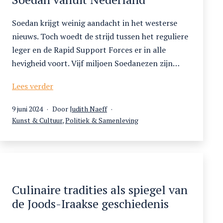
wording
in
Soedan krijgt weinig aandacht in het westerse
het
nieuws. Toch woedt de strijd tussen het reguliere
Nederlandse
leger en de Rapid Support Forces er in alle
taalgebied
hevigheid voort. Vijf miljoen Soedanezen zijn…
Radio
Lees verder
Dabanga:
Gepubliceerd
9 juni 2024
Door
Judith Naeff
nieuws
op
Gecategoriseerd
Kunst & Cultuur
,
Politiek & Samenleving
over
als
Soedan
vanuit
Nederland
Culinaire tradities als spiegel van
de Joods-Iraakse geschiedenis