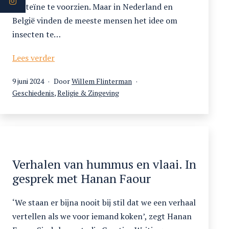
proteïne te voorzien. Maar in Nederland en
België vinden de meeste mensen het idee om
insecten te…
Sprinkhanen
Lees verder
snacken
Gepubliceerd
9 juni 2024
Door
Willem Flinterman
met
op
Gecategoriseerd
Geschiedenis
,
Religie & Zingeving
de
als
Profeet:
entomofagie
en
de
islam
Verhalen van hummus en vlaai. In
gesprek met Hanan Faour
‘We staan er bijna nooit bij stil dat we een verhaal
vertellen als we voor iemand koken’, zegt Hanan