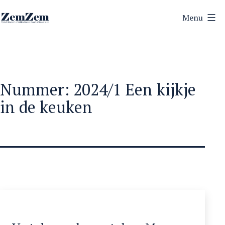
Ga
Menu
naar
ZemZem
de
inhoud
Nummer:
2024/1 Een kijkje
in de keuken