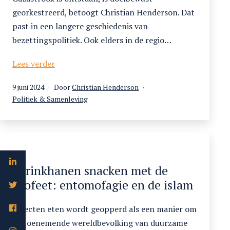
georkestreerd, betoogt Christian Henderson. Dat
past in een langere geschiedenis van
bezettingspolitiek. Ook elders in de regio…
Honger
Lees verder
als
Gepubliceerd
9 juni 2024
Door
Christian Henderson
wapen
op
Gecategoriseerd
Politiek & Samenleving
in
als
de
Gazastrook
Sprinkhanen snacken met de
Profeet: entomofagie en de islam
Insecten eten wordt geopperd als een manier om
de toenemende wereldbevolking van duurzame