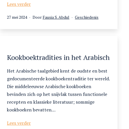
Een
Lees verder
culinaire
Gepubliceerd
Gecategoriseerd
27 mei 2024
Door
Fausia S. Abdul
Geschiedenis
reis
op
als
van
de
Levant
naar
de
Kookboektradities in het Arabisch
Cariben
(en
Het Arabische taalgebied kent de oudste en best
terug)
gedocumenteerde kookboekentraditie ter wereld.
Die middeleeuwse Arabische kookboeken
bevinden zich op het snijvlak tussen functionele
recepten en klassieke literatuur; sommige
kookboeken bevatten…
Kookboektradities
Lees verder