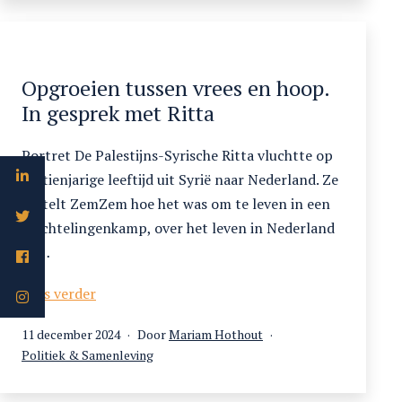
(portret)
Opgroeien tussen vrees en hoop.
In gesprek met Ritta
Portret De Palestijns-Syrische Ritta vluchtte op
zestienjarige leeftijd uit Syrië naar Nederland. Ze
vertelt ZemZem hoe het was om te leven in een
vluchtelingenkamp, over het leven in Nederland
en…
Opgroeien
Lees verder
tussen
Gepubliceerd
11 december 2024
Door
Mariam Hothout
vrees
op
Gecategoriseerd
Politiek & Samenleving
en
als
hoop.