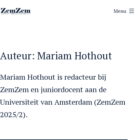
Ga
Menu
naar
ZemZem
de
inhoud
Auteur:
Mariam Hothout
Mariam Hothout is redacteur bij
ZemZem en juniordocent aan de
Universiteit van Amsterdam (ZemZem
2025/2).