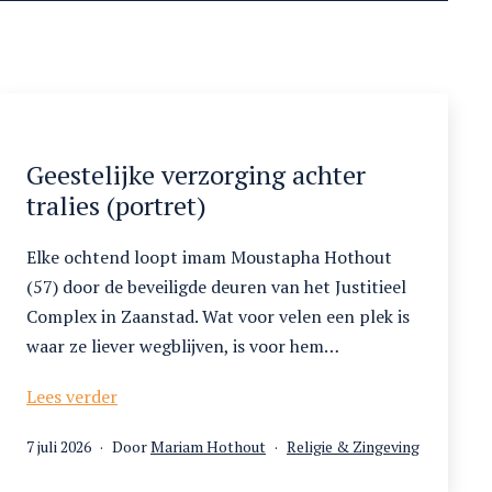
Geestelijke verzorging achter
tralies (portret)
Elke ochtend loopt imam Moustapha Hothout
(57) door de beveiligde deuren van het Justitieel
Complex in Zaanstad. Wat voor velen een plek is
waar ze liever wegblijven, is voor hem…
Geestelijke
Lees verder
verzorging
Gepubliceerd
Gecategoriseerd
7 juli 2026
Door
Mariam Hothout
Religie & Zingeving
achter
op
als
tralies