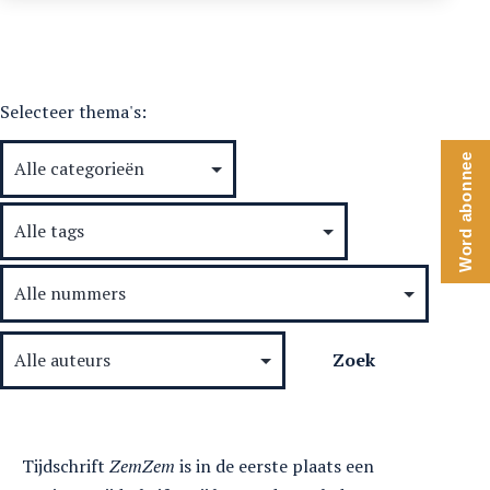
In
gesprek
met
Ritta
Selecteer thema's:
Word abonnee
Tijdschrift
ZemZem
is in de eerste plaats een