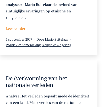
analyseert Marjo Buitelaar de invloed van
zintuiglijke ervaringen op etnische en
religieuze…
‘Marokko
Lees verder
is
Gepubliceerd
1 september 2009
Door
Marjo Buitelaar
zoals
op
Gecategoriseerd
Politiek & Samenleving
,
Religie & Zingeving
mijn
als
moeder
ruikt’.
Zintuigelijke
herinneringen
en
De (ver)vorming van het
identiteitsvorming
nationale verleden
in
een
Analyse Het verleden bepaalt mede de identiteit
postmigratiecontext
van een land. Maar versies van de nationale