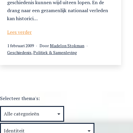
geschiedenis kunnen wijd uiteen lopen. En de
drang naar een gezamenlijk nationaal verleden
kan historici…
De
Lees verder
(ver)vorming
Gepubliceerd
1 februari 2009
Door
Madelon Stokman
van
op
Gecategoriseerd
Geschiedenis
,
Politiek & Samenleving
het
als
nationale
verleden
Selecteer thema's: