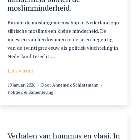
moslimminderheid.
Binnen de moslimgemeenschap in Nederland zijn
sjiitische moslims een kleine minderheid. De
meesten van hen kwamen in de jaren negentig
van de twintigste eeuw als politiek vluchteling in
Nederland terecht.…
Sjiieten
Lees verder
in
Gepubliceerd
19 januari 2026
Door
Annemeik Schlattmann
Nederland,
op
Gecategoriseerd
Politiek & Samenleving
een
als
minderheid
binnen
de
moslimminderheid.
Verhalen van hummus en vlaai. In