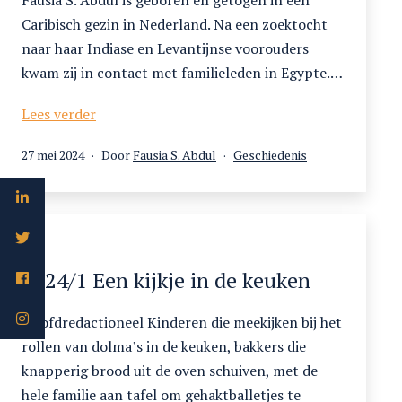
Fausia S. Abdul is geboren en getogen in een
Caribisch gezin in Nederland. Na een zoektocht
naar haar Indiase en Levantijnse voorouders
kwam zij in contact met familieleden in Egypte.…
Een
Lees verder
culinaire
Gepubliceerd
Gecategoriseerd
27 mei 2024
Door
Fausia S. Abdul
Geschiedenis
reis
op
als
van
de
Levant
naar
de
2024/1 Een kijkje in de keuken
Cariben
(en
Hoofdredactioneel Kinderen die meekijken bij het
terug)
rollen van dolma’s in de keuken, bakkers die
knapperig brood uit de oven schuiven, met de
hele familie aan tafel om gehaktballetjes te