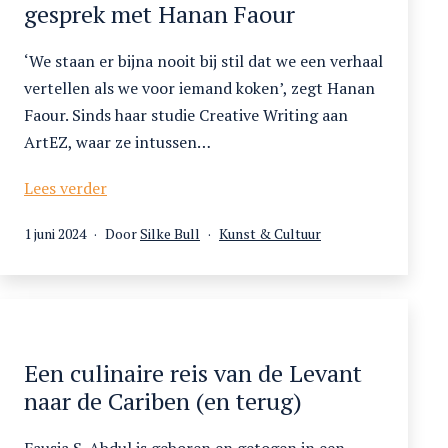
gesprek met Hanan Faour
‘We staan er bijna nooit bij stil dat we een verhaal
vertellen als we voor iemand koken’, zegt Hanan
Faour. Sinds haar studie Creative Writing aan
ArtEZ, waar ze intussen…
Verhalen
Lees verder
van
Gepubliceerd
Gecategoriseerd
1 juni 2024
Door
Silke Bull
Kunst & Cultuur
hummus
op
als
en
vlaai.
In
gesprek
met
Een culinaire reis van de Levant
Hanan
naar de Cariben (en terug)
Faour