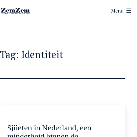
Ga
Menu
naar
ZemZem
de
inhoud
Tag:
Identiteit
Sjiieten in Nederland, een
minderheid binnen de