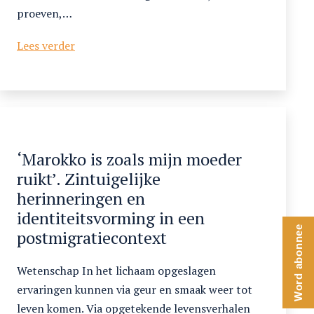
proeven,…
2024/1
Lees verder
Een
kijkje
in
de
keuken
‘Marokko is zoals mijn moeder
ruikt’. Zintuigelijke
herinneringen en
identiteitsvorming in een
Word abonnee
postmigratiecontext
Wetenschap In het lichaam opgeslagen
ervaringen kunnen via geur en smaak weer tot
leven komen. Via opgetekende levensverhalen