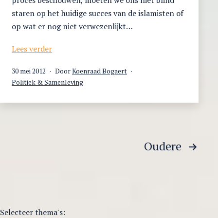
staren op het huidige succes van de islamisten of
op wat er nog niet verwezenlijkt…
De
Lees verder
Arabische
Gepubliceerd
30 mei 2012
Door
Koenraad Bogaert
Lente
op
Gecategoriseerd
Politiek & Samenleving
als
als
onvoltooid
proces
Berichtnavigatie
Oudere
Selecteer thema's: