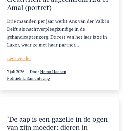
Amal (portret)
Drie maanden per jaar werkt Ans van der Valk in
Delft als nachtverpleegkundige in de
gehandicaptenzorg. De rest van het jaar is ze in
Luxor, waar ze met haar partner…
Puzzelen,
Lees verder
logopedie
Gepubliceerd
7 juli 2026
Door
Nemo Haenen
en
op
Gecategoriseerd
Politiek & Samenleving
creativiteit
als
in
dagcentrum
Ard
el
Amal
‘De aap is een gazelle in de ogen
(portret)
van zijn moeder: dieren in