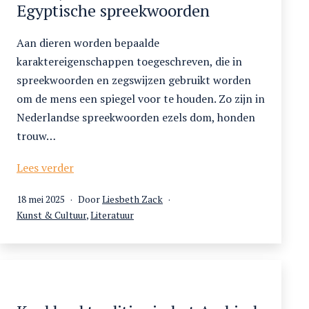
Egyptische spreekwoorden
Aan dieren worden bepaalde
karaktereigenschappen toegeschreven, die in
spreekwoorden en zegswijzen gebruikt worden
om de mens een spiegel voor te houden. Zo zijn in
Nederlandse spreekwoorden ezels dom, honden
trouw…
‘De
Lees verder
aap
Gepubliceerd
18 mei 2025
Door
Liesbeth Zack
is
op
Gecategoriseerd
Kunst & Cultuur
,
Literatuur
een
als
gazelle
in
de
ogen
van