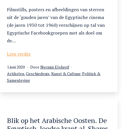
Filmstills, posters en afbeeldingen van sterren
uit de ‘gouden jaren’ van de Egyptische cinema
(de jaren 1930 tot 1960) verschijnen op tal van
Egyptische Facebookgroepen met als doel om
de…
Tussen
Lees verder
diva
Gepubliceerd
1 juni 2020
Door
Nermin Elsherif
en
op
Gecategoriseerd
Artikelen
,
Geschiedenis
,
Kunst & Cultuur
,
Politiek &
ta’iba.
als
Samenleving
De
strijd
om
het
beeld
van
Blik op het Arabische Oosten. De
de
Egyptisch-Joodse krant al-Shams