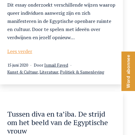
Dit essay onderzoekt verschillende wijzen waarop
queer individuen aanwezig zijn en zich
manifesteren in de Egyptische openbare ruimte
en cultuur. Door te spelen met ideeën over
verdwijnen en jezelf opnieuw…
Zeven
Lees verder
Word abonnee
manieren
Gepubliceerd
15 juni 2020
Door
Ismail Fayed
om
op
Gecategoriseerd
Kunst & Cultuur
,
Literatuur
,
Politiek & Samenleving
te
als
verdwijnen
Tussen diva en ta’iba. De strijd
om het beeld van de Egyptische
vrouw