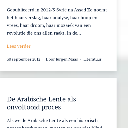
al-
Shams
Gepubliceerd in 2012/3 Syrië na Assad Ze noemt
over
het haar verslag, haar analyse, haar hoop en
nazisme
vrees, haar droom, haar mozaïek van een
en
revolutie die ons allen raakt. In de…
antisemitisme
Elk
Lees verder
hoofd
Gepubliceerd
Gecategoriseerd
30 september 2012
Door
Jurgen Maas
Literatuur
zijn
op
als
eigen
hoofdpijn
De Arabische Lente als
onvoltooid proces
Als we de Arabische Lente als een historisch
proces beschouwen, moeten we ons niet blind