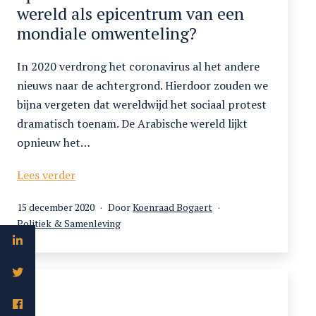
wereld als epicentrum van een
mondiale omwenteling?
In 2020 verdrong het coronavirus al het andere
nieuws naar de achtergrond. Hierdoor zouden we
bijna vergeten dat wereldwijd het sociaal protest
dramatisch toenam. De Arabische wereld lijkt
opnieuw het…
Spoken
Lees verder
van
Gepubliceerd
15 december 2020
Door
Koenraad Bogaert
Tahrir.
op
Gecategoriseerd
Politiek & Samenleving
De
als
Arabische
wereld
als
epicentrum
van