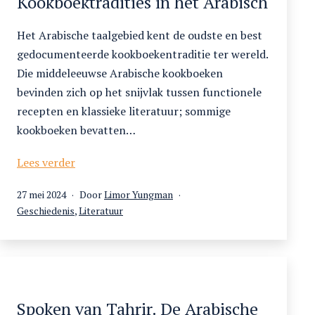
Kookboektradities in het Arabisch
zijn
moeder:
Het Arabische taalgebied kent de oudste en best
dieren
gedocumenteerde kookboekentraditie ter wereld.
in
Die middeleeuwse Arabische kookboeken
Egyptische
bevinden zich op het snijvlak tussen functionele
spreekwoorden
recepten en klassieke literatuur; sommige
kookboeken bevatten…
Kookboektradities
Lees verder
in
Gepubliceerd
27 mei 2024
Door
Limor Yungman
het
op
Gecategoriseerd
Geschiedenis
,
Literatuur
Arabisch
als
Spoken van Tahrir. De Arabische