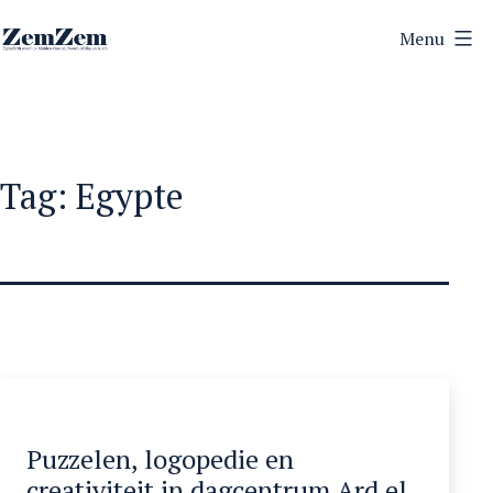
Ga
Menu
naar
ZemZem
de
inhoud
Tag:
Egypte
Puzzelen, logopedie en
creativiteit in dagcentrum Ard el