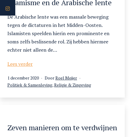
Islamisme en de Arabische lente
een
mondiale
De Arabische lente was een massale beweging
omwenteling?
tegen de dictaturen in het Midden-Oosten.
Islamisten speelden hierin een prominente en
soms zelfs beslissende rol. Zij hebben hiermee
echter niet alleen de…
Islamisme
Lees verder
en
Gepubliceerd
1 december 2020
Door
Roel Meijer
de
op
Gecategoriseerd
Politiek & Samenleving
,
Religie & Zingeving
Arabische
als
lente
Zeven manieren om te verdwijnen