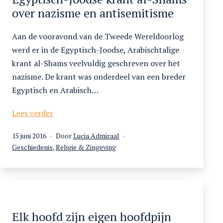
Egyptische
over nazisme en antisemitisme
vrouw
Aan de vooravond van de Tweede Wereldoorlog
werd er in de Egyptisch-Joodse, Arabischtalige
krant al-Shams veelvuldig geschreven over het
nazisme. De krant was onderdeel van een breder
Egyptisch en Arabisch…
Blik
Lees verder
op
Gepubliceerd
15 juni 2016
Door
Lucia Admiraal
het
op
Gecategoriseerd
Geschiedenis
,
Religie & Zingeving
Arabische
als
Oosten.
De
Egyptisch-
Joodse
krant
Elk hoofd zijn eigen hoofdpijn