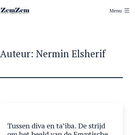
Ga
Menu
naar
ZemZem
de
inhoud
Auteur:
Nermin Elsherif
Tussen diva en ta’iba. De strijd
om het beeld van de Egyptische