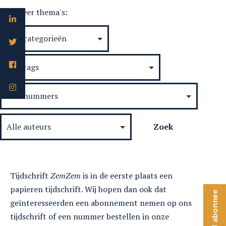
van
Selecteer thema's:
de
Egyptische
vrouw
Tijdschrift
ZemZem
is in de eerste plaats een
papieren tijdschrift. Wij hopen dan ook dat
Word abonnee
geïnteresseerden een abonnement nemen op ons
tijdschrift of een nummer bestellen in onze