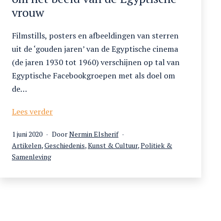
vrouw
Filmstills, posters en afbeeldingen van sterren
uit de ‘gouden jaren’ van de Egyptische cinema
(de jaren 1930 tot 1960) verschijnen op tal van
Egyptische Facebookgroepen met als doel om
de…
Tussen
Lees verder
diva
Gepubliceerd
1 juni 2020
Door
Nermin Elsherif
en
op
Gecategoriseerd
Artikelen
,
Geschiedenis
,
Kunst & Cultuur
,
Politiek &
ta’iba.
als
Samenleving
De
strijd
om
het
beeld