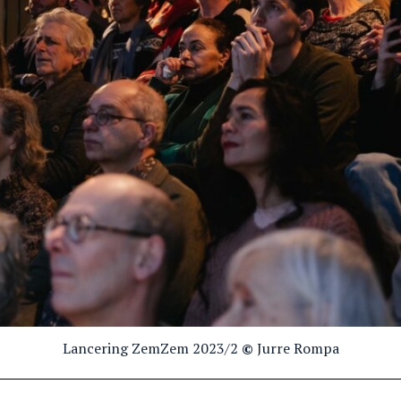
Lancering ZemZem 2023/2
©
Jurre Rompa