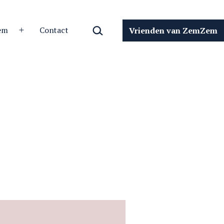
Zoeken…
em
Contact
Vrienden van ZemZem
Open
menu