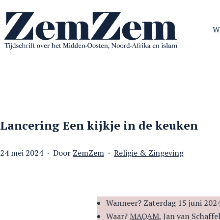
Ga
naar
W
de
inhoud
ZemZem
Lancering Een kijkje in de keuken
Gepubliceerd
Gecategoriseerd
24 mei 2024
Door
ZemZem
Religie & Zingeving
op
als
Wanneer? Zaterdag 15 juni 2024
Waar?
MAQAM
, Jan van Schaf