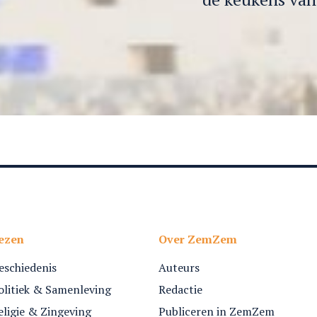
ezen
Over ZemZem
eschiedenis
Auteurs
olitiek & Samenleving
Redactie
eligie & Zingeving
Publiceren in ZemZem