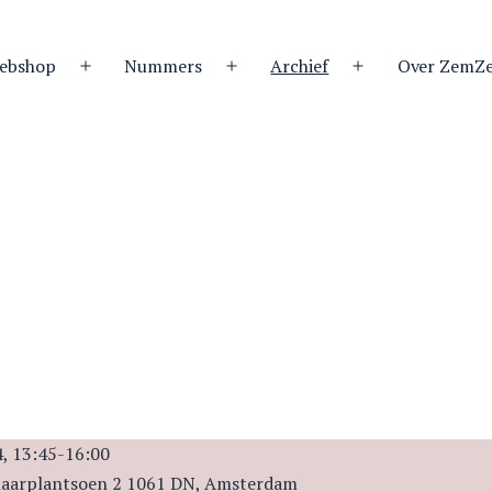
ebshop
Nummers
Archief
Over ZemZ
Open
Open
Open
menu
menu
menu
, 13:45-16:00
felaarplantsoen 2 1061 DN, Amsterdam