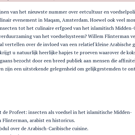
jnen van het nieuwste nummer over eetcultuur en voedselpoliti
inair evenement in Maqam, Amsterdam. Hoewel ook veel mosli
secten tot het culinaire erfgoed van het islamitisch Midden-O
verduurzaming van het voedselsysteem? Willem Flinterman verte
zal vertellen over de invloed van een relatief kleine Arabisch
krijgt u natuurlijk heerlijke hapjes te proeven waarover de kok
ans bezocht door een breed publiek aan mensen die affinite
en zijn een uitstekende gelegenheid om gelijkgestemden te o
de Profeet: insecten als voedsel in het islamitische Midden-
 Flinterman, arabist en historicus.
bdul over de Arabisch-Caribische cuisine.