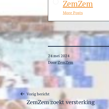
ZemZem
More Posts
Gepubliceerd
24 mei 2024
op
Door
ZemZem
Berichtnavigatie
Vorig bericht
ZemZem zoekt versterking