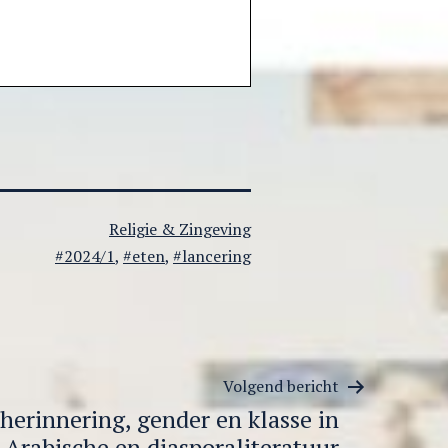
Gecategoriseerd
Religie & Zingeving
Getagged
als
2024/1
,
eten
,
lancering
Volgend bericht
 herinnering, gender en klasse in
 Arabische en diasporaliteratuur