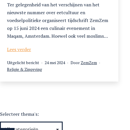
Ter gelegenheid van het verschijnen van het
nieuwste nummer over eetcultuur en
voedselpolitieke organiseert tijdschrift ZemZem
op 15 juni 2024 een culinair evenement in
Maqam, Amsterdam. Hoewel ook veel moslims…
Lancering
Lees verder
Een
Gepubliceerd
Uitgelicht bericht
24 mei 2024
Door
ZemZem
kijkje
Gecategoriseerd
op
Religie & Zingeving
in
als
de
keuken
Selecteer thema's: