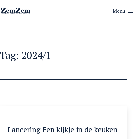
Ga
Menu
naar
ZemZem
de
inhoud
Tag:
2024/1
Lancering Een kijkje in de keuken