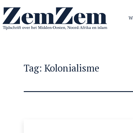
Ga
naar
W
de
inhoud
ZemZem
Tag:
Kolonialisme