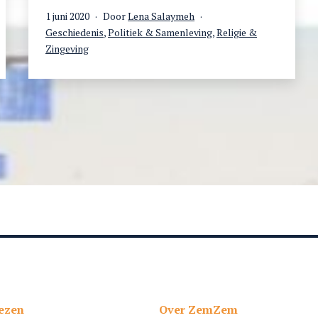
en
Gepubliceerd
1 juni 2020
Door
Lena Salaymeh
islamitisch
op
Gecategoriseerd
Geschiedenis
,
Politiek & Samenleving
,
Religie &
recht
als
Zingeving
ezen
Over ZemZem