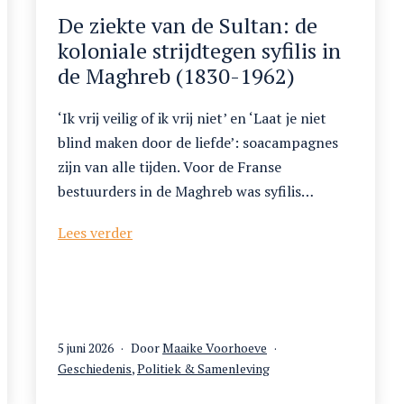
De ziekte van de Sultan: de
koloniale strijdtegen syfilis in
de Maghreb (1830-1962)
‘Ik vrij veilig of ik vrij niet’ en ‘Laat je niet
blind maken door de liefde’: soacampagnes
zijn van alle tijden. Voor de Franse
bestuurders in de Maghreb was syfilis…
De
Lees verder
ziekte
van
de
Sultan:
de
Gepubliceerd
5 juni 2026
Door
Maaike Voorhoeve
koloniale
op
Gecategoriseerd
Geschiedenis
,
Politiek & Samenleving
als
strijdtegen