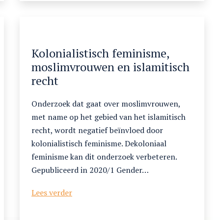
syfilis
in
de
Maghreb
Kolonialistisch feminisme,
(1830-
moslimvrouwen en islamitisch
1962)
recht
Onderzoek dat gaat over moslimvrouwen,
met name op het gebied van het islamitisch
recht, wordt negatief beïnvloed door
kolonialistisch feminisme. Dekoloniaal
feminisme kan dit onderzoek verbeteren.
Gepubliceerd in 2020/1 Gender…
Kolonialistisch
Lees verder
feminisme,
moslimvrouwen