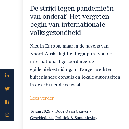
De strijd tegen pandemieën
van onderaf. Het vergeten
begin van internationale
volksgezondheid
Niet in Europa, maar in de havens van
Noord-Afrika ligt het beginpunt van de
internationaal gecoördineerde
epidemiebestrijding. In Tanger werkten
buitenlandse consuls en lokale autoriteiten
in de achttiende eeuw al…
De
Lees verder
strijd
Gepubliceerd
16 juni 2026
Door
Ozan Ozavci
tegen
op
Gecategoriseerd
Geschiedenis
,
Politiek & Samenleving
pandemieën
als
van