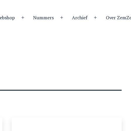
ebshop
Nummers
Archief
Over ZemZ
Open
Open
Open
menu
menu
menu