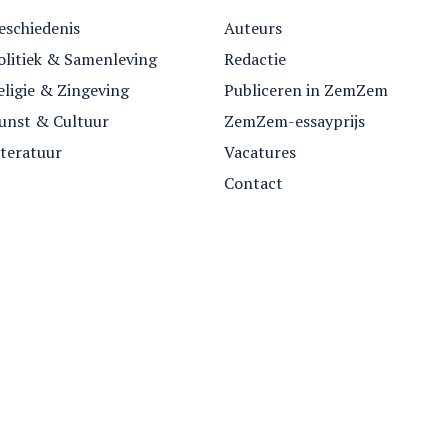
eschiedenis
Auteurs
olitiek & Samenleving
Redactie
eligie & Zingeving
Publiceren in ZemZem
unst & Cultuur
ZemZem-essayprijs
iteratuur
Vacatures
Contact
Nummers
Archief
Over ZemZem
Contact
Vriende