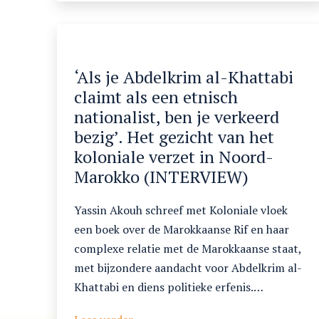
onderaf.
Het
vergeten
begin
‘Als je Abdelkrim al-Khattabi
van
claimt als een etnisch
internationale
nationalist, ben je verkeerd
volksgezondheid
bezig’. Het gezicht van het
koloniale verzet in Noord-
Marokko (INTERVIEW)
Yassin Akouh schreef met Koloniale vloek
een boek over de Marokkaanse Rif en haar
complexe relatie met de Marokkaanse staat,
met bijzondere aandacht voor Abdelkrim al-
Khattabi en diens politieke erfenis.…
‘Als