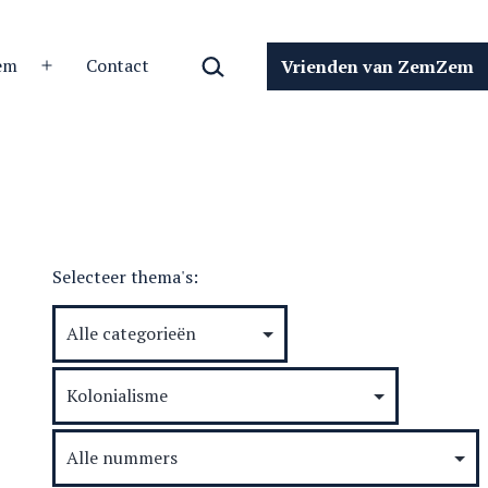
Zoeken…
em
Contact
Vrienden van ZemZem
Open
menu
Selecteer thema's: