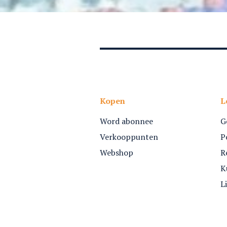
Kopen
L
Word abonnee
G
Verkooppunten
P
Webshop
R
K
L