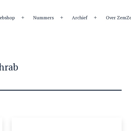
ebshop
Nummers
Archief
Over ZemZ
Open
Open
Open
menu
menu
menu
hrab