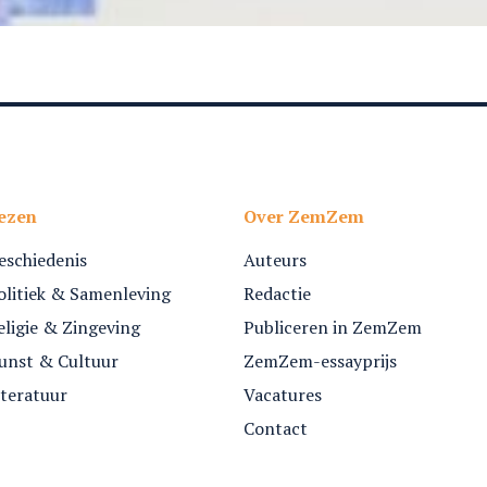
ezen
Over ZemZem
eschiedenis
Auteurs
olitiek & Samenleving
Redactie
eligie & Zingeving
Publiceren in ZemZem
unst & Cultuur
ZemZem-essayprijs
iteratuur
Vacatures
Contact