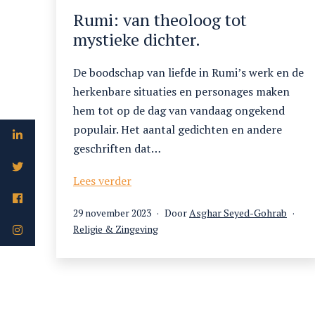
Rumi: van theoloog tot
mystieke dichter.
De boodschap van liefde in Rumi’s werk en de
herkenbare situaties en personages maken
hem tot op de dag van vandaag ongekend
populair. Het aantal gedichten en andere
geschriften dat…
Rumi:
Lees verder
van
Gepubliceerd
29 november 2023
Door
Asghar Seyed-Gohrab
theoloog
op
Gecategoriseerd
Religie & Zingeving
tot
als
mystieke
dichter.