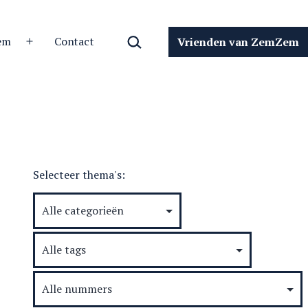
Zoeken…
em
Contact
Vrienden van ZemZem
Open
menu
Selecteer thema's: