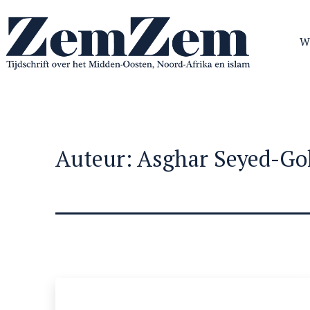
Ga
naar
W
de
inhoud
ZemZem
Auteur:
Asghar Seyed-Go