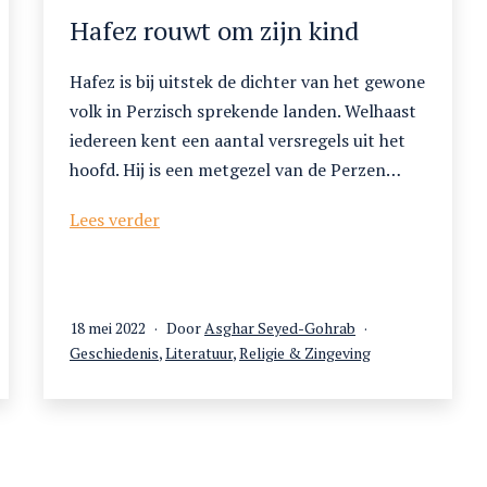
Hafez rouwt om zijn kind
Hafez is bij uitstek de dichter van het gewone
volk in Perzisch sprekende landen. Welhaast
iedereen kent een aantal versregels uit het
hoofd. Hij is een metgezel van de Perzen…
Hafez
Lees verder
rouwt
om
zijn
kind
Gepubliceerd
18 mei 2022
Door
Asghar Seyed-Gohrab
op
Gecategoriseerd
Geschiedenis
,
Literatuur
,
Religie & Zingeving
als