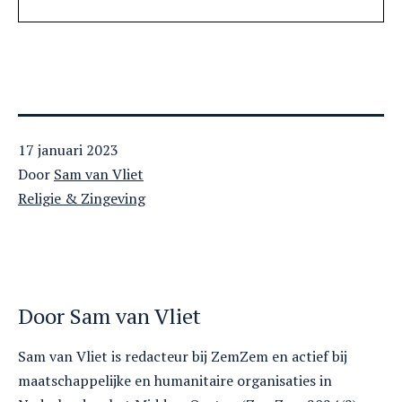
Gepubliceerd
17 januari 2023
op
Door
Sam van Vliet
Gecategoriseerd
Religie & Zingeving
als
Door Sam van Vliet
Sam van Vliet is redacteur bij ZemZem en actief bij
maatschappelijke en humanitaire organisaties in