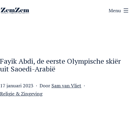
Ga
Menu
naar
ZemZem
de
inhoud
Fayik Abdi, de eerste Olympische skiër
uit Saoedi-Arabië
Gepubliceerd
17 januari 2023
Door
Sam van Vliet
op
Gecategoriseerd
Religie & Zingeving
als