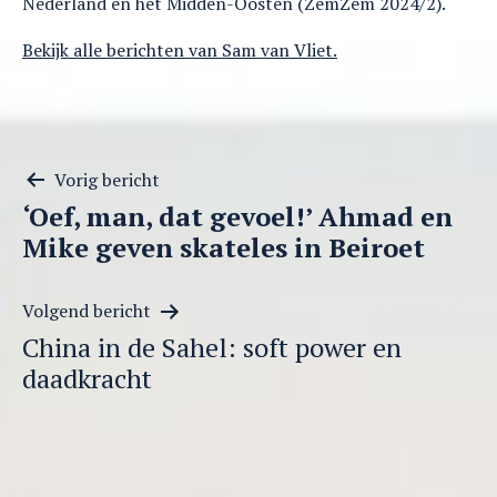
Nederland en het Midden-Oosten (ZemZem 2024/2).
Bekijk alle berichten van Sam van Vliet.
Berichtnavigatie
Vorig bericht
‘Oef, man, dat gevoel!’ Ahmad en
Mike geven skateles in Beiroet
Volgend bericht
China in de Sahel: soft power en
daadkracht