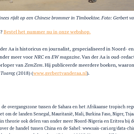
nees rijdt op een Chinese brommer in Timboektoe. Foto: Gerbert v
n?
Bestel het nummer nu in onze webshop.
der Aa is historicus en journalist, gespecialiseerd in Noord- en
 onder meer voor
NRC
en
EW magazine
. Van der Aa is oud-redac
orloper van
ZemZem
. Hij publiceerde meerdere boeken, waaro
e Tuareg
(2018) (
w
ww.gerbertvanderaa.nl
).
s de overgangszone tussen de Sahara en het Afrikaanse tropisch reg
het om de landen Senegal, Mauritanië, Mali, Burkina Faso, Niger, Tsj
 in theorie ook delen van onder meer Noord-Nigeria en Eritrea bij d
 over de handel tussen China en de Sahel: www.sais-cari.org/data-chi