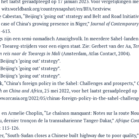
r het laatst geraadpleegd op 17 januari 2023. Voor vergelijkingen m
: wits.worldbank.org/countrysnapshot/en/BFA/textview.
 Cabestan, “Beijing’s ‘going out’ strategy and Belt and Road Initiativ
 case of China’s growing presence in Niger,”
Journal of Contemporar
2-613.
s zijn een semi-nomadisch Amazighvolk. In meerdere Sahel-landen
Toeareg-strijders voor een eigen staat. Zie: Gerbert van der Aa,
Te
n reis naar de Toearegs in Mali
(Amsterdam, Atlas Contact, 2004).
Beijing’s ‘going out’ strategy”.
Beijing’s ‘going out’ strategy”.
Beijing’s ‘going out’ strategy”.
k, “China’s foreign policy in the Sahel: Challenges and prospects,”
h on China and Africa
, 25 mei 2022, voor het laatst geraadpleegd op 
ww.orcasia.org/2022/05/chinas-foreign-policy-in-the-sahel-challeng
.
l en Armelie Choplin, “Le chaînon manquant: Notes sur la route No
, dernier tronçon de la transsaharienne Tanger-Dakar,”
Afrique Con
: 115-126.
er, “South-Sudan closes a Chinese built highway due to poor quality,