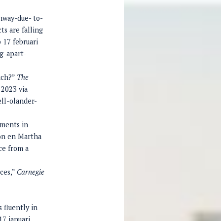
hway-due- to-
ts are falling
 17 februari
g-apart-
such?”
The
 2023 via
ll-olander-
tments in
don en Martha
ce from a
ces,”
Carnegie
 fluently in
17 januari