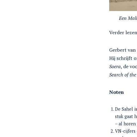
Een Mali
Verder leze
Gerbert van 
Hij schrijft
Soera
, de vo
Search of th
Noten
De Sahel i
stuk gaat 
– al horen
VN-cijfers