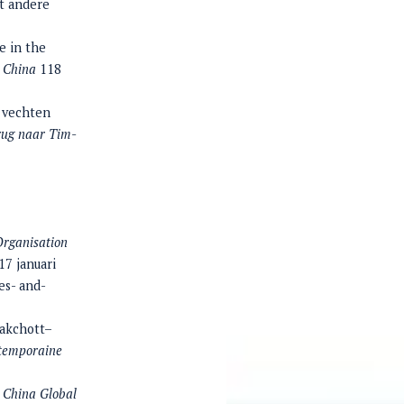
et andere
e in the
y China
118
 vechten
rug naar Tim-
Organisation
17 januari
es- and-
uakchott–
temporaine
”
China Global