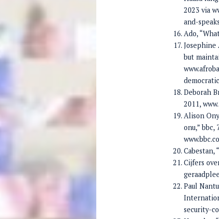
2023 via 
and-speaks
Ado, “What
Josephine 
but mainta
www.afroba
democratic
Deborah Br
2011, www.
Alison Ony
onu,” bbc, 
www.bbc.co
Cabestan, “
Cijfers ov
geraadplee
Paul Nantu
Internatio
security-c