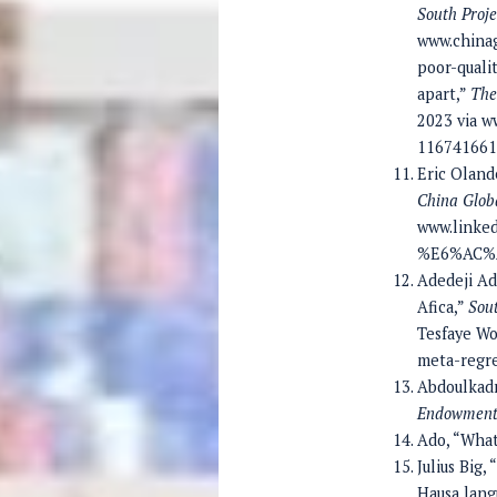
South Proje
www.chinag
poor-quali
apart,”
The
2023 via w
116741661
Eric Olande
China Globa
www.linked
%E6%AC%
Adedeji Ad
Afica,”
Sout
Tesfaye Wo
meta-regre
Abdoulkadr
Endowment 
Ado, “What
Julius Big
Hausa lang