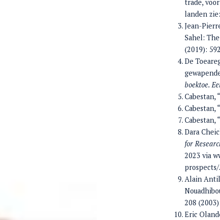
trade, voo
landen zie
Jean-Pierre
Sahel: The
(2019): 59
De Toeareg
gewapende 
boektoe. Ee
Cabestan, “
Cabestan, “
Cabestan, “
Dara Cheic
for Researc
2023 via w
prospects/
Alain Anti
Nouadhibou
208 (2003)
Eric Oland