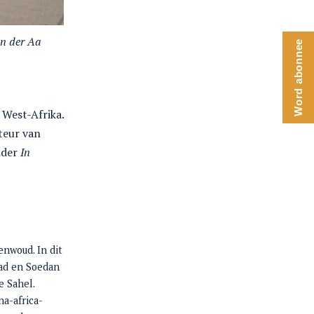
an der Aa
Word abonnee
 West-Afrika.
teur van
nder
In
enwoud. In dit
aad en Soedan
e Sahel.
na-africa-