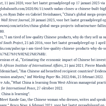
ct
, 11 juni 2020, voor het laatst geraadpleegd op 17 januari 2023 via
lobalsouth.com/2020/06/11/south-sudan-closes-a-chinese-built-hig
ty, en Ryan Dube en Gabriel Steinhauser, “China’s global mega-projec
 Wall Street Journal
, 20 januari 2023, voor het laatst geraadpleegd op
ww.wsj.com/articles/china-global-mega-projects-infrastructure-fallin
80.
r, “I am tired of low-quality Chinese products, why do they sell us 
l South Project
, 25 juli 2016, voor het laatst geraadpleegd op 1 april
in.com/pulse/qa-i-am-tired-low-quality-chinese-products-why-do-se
A7%E7%91%9E%E5%85%8B/.
eniran et al., “Estimating the economic impact of Chinese bri inves
h African Institute of International Affairs
, 21 juni 2021; Pierre Man
ldemichael, “Has Chinese aid benefited recipient countries? Eviden
sssion analyses,” imf
Working Paper
No. 2022/046, 25 februari 2022.
e Ado, “What China is learning from West-African managerial practi
for International Peace
, 27 oktober 2022.
 China is learning”.
, “Meet Kande Gao, the Chinese woman who dresses, writes and speaks
uage,”
Benco News
, 6 februari 2021, voor het laatst geraadpleegd op 