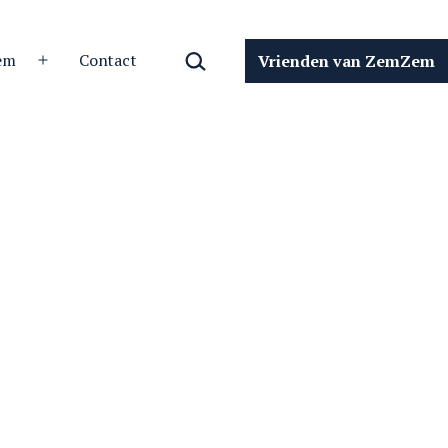
Zoeken…
em
Contact
Vrienden van ZemZem
Open
menu