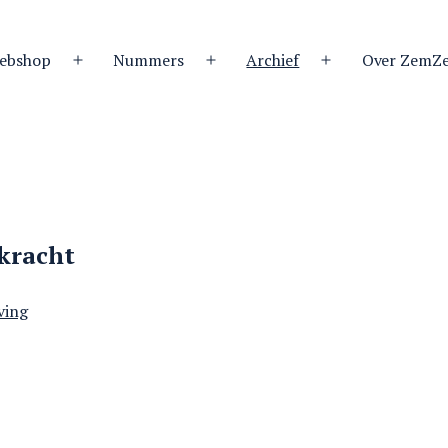
ebshop
Nummers
Archief
Over ZemZ
Open
Open
Open
menu
menu
menu
dkracht
ving