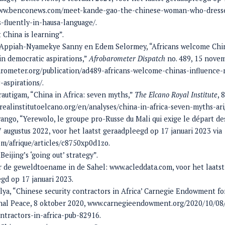
www.benconews.com/meet-kande-gao-the-chinese-woman-who-dresse
-fluently-in-hausa-language/.
 China is learning”.
Appiah-Nyamekye Sanny en Edem Selormey, “Africans welcome Chin
in democratic aspirations,”
Afrobarometer Dispatch
no. 489, 15 nove
rometer.org/publication/ad489-africans-welcome-chinas-influence-
-aspirations/.
autigam, “China in Africa: seven myths,”
The Elcano Royal Institute
, 
realinstitutoelcano.org/en/analyses/china-in-africa-seven-myths-ari
ango, “Yerewolo, le groupe pro-Russe du Mali qui exige le départ de
7 augustus 2022, voor het laatst geraadpleegd op 17 januari 2023 via
m/afrique/articles/c8750xp0d1zo.
Beijing’s ‘going out’ strategy”.
er de geweldtoename in de Sahel: www.acleddata.com, voor het laatst
gd op 17 januari 2023.
lya, “Chinese security contractors in Africa’ Carnegie Endowment fo
nal Peace, 8 oktober 2020, www.carnegieendowment.org/2020/10/08
ontractors-in-africa-pub-82916.