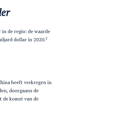
der
 in de regio: de waarde
2
iljard dollar in 2020.
China heeft verkregen in
nden, doorgaans de
t de komst van de