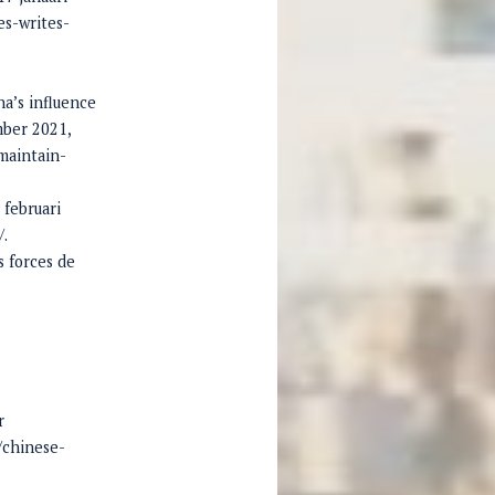
s-writes-
a’s influence
mber 2021,
maintain-
8 februari
/.
s forces de
r
/chinese-