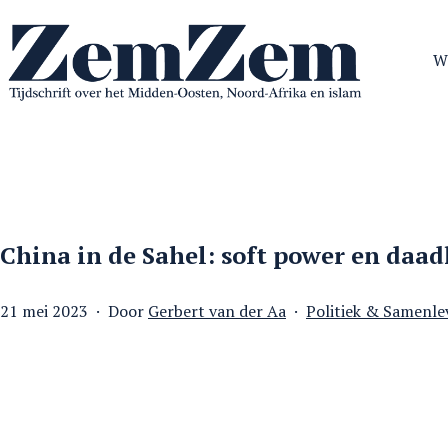
Ga
naar
W
de
inhoud
ZemZem
China in de Sahel: soft power en daa
Gepubliceerd
Gecategoriseerd
21 mei 2023
Door
Gerbert van der Aa
Politiek & Samenle
op
als