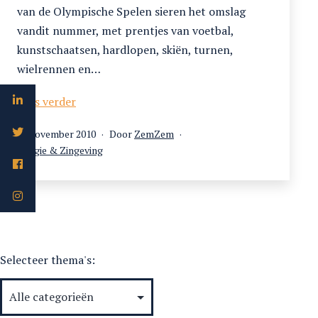
van de Olympische Spelen sieren het omslag
vandit nummer, met prentjes van voetbal,
kunstschaatsen, hardlopen, skiën, turnen,
wielrennen en…
Sport!
Lees verder
Online
Gepubliceerd
17 november 2010
Door
ZemZem
op
Gecategoriseerd
Religie & Zingeving
als
Selecteer thema's: