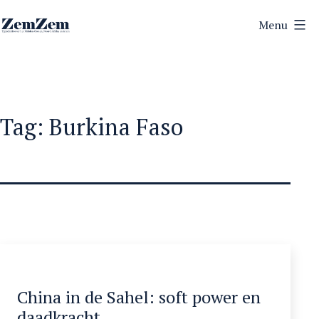
Ga
Menu
naar
ZemZem
de
inhoud
Tag:
Burkina Faso
China in de Sahel: soft power en
daadkracht