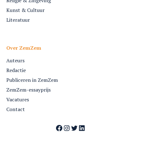
Religie & Zingeving
Kunst & Cultuur
Literatuur
Over ZemZem
Auteurs
Redactie
Publiceren in ZemZem
ZemZem-essayprijs
Vacatures
Contact
Facebook
Instagram
Twitter
LinkedIn