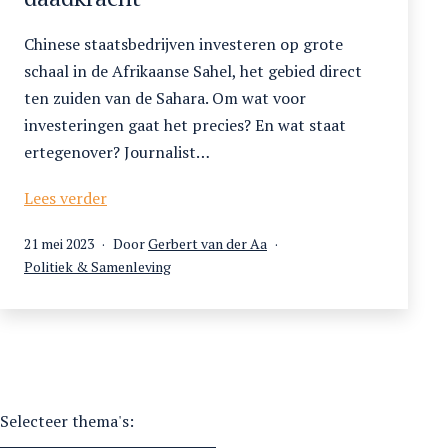
Chinese staatsbedrijven investeren op grote
schaal in de Afrikaanse Sahel, het gebied direct
ten zuiden van de Sahara. Om wat voor
investeringen gaat het precies? En wat staat
ertegenover? Journalist…
China
Lees verder
in
Gepubliceerd
21 mei 2023
Door
Gerbert van der Aa
de
op
Gecategoriseerd
Politiek & Samenleving
Sahel:
als
soft
power
en
daadkracht
Selecteer thema's: