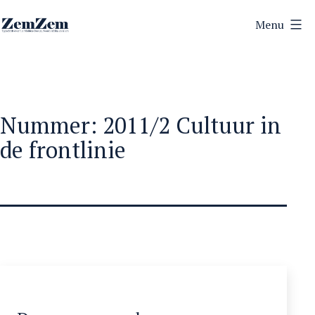
Ga
Menu
naar
ZemZem
de
inhoud
Nummer:
2011/2 Cultuur in
de frontlinie