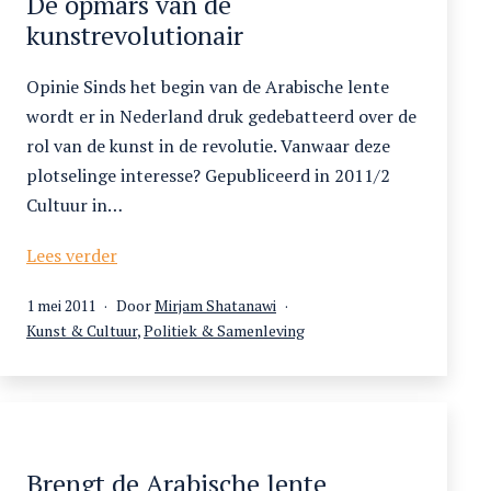
De opmars van de
kunstrevolutionair
Opinie Sinds het begin van de Arabische lente
wordt er in Nederland druk gedebatteerd over de
rol van de kunst in de revolutie. Vanwaar deze
plotselinge interesse? Gepubliceerd in 2011/2
Cultuur in…
De
Lees verder
opmars
Gepubliceerd
1 mei 2011
Door
Mirjam Shatanawi
van
op
Gecategoriseerd
Kunst & Cultuur
,
Politiek & Samenleving
de
als
kunstrevolutionair
Brengt de Arabische lente