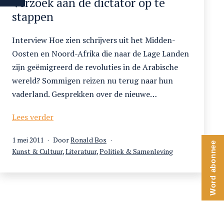
Verzoek aan de dictator op te
stappen
Interview Hoe zien schrijvers uit het Midden-
Oosten en Noord-Afrika die naar de Lage Landen
zijn geëmigreerd de revoluties in de Arabische
wereld? Sommigen reizen nu terug naar hun
vaderland. Gesprekken over de nieuwe…
Verzoek
Lees verder
aan
Gepubliceerd
1 mei 2011
Door
Ronald Bos
de
Word abonnee
op
Gecategoriseerd
Kunst & Cultuur
,
Literatuur
,
Politiek & Samenleving
dictator
als
op
te
stappen