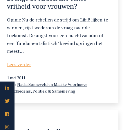
vrijheid voor vrouwen?
Opinie Nu de rebellen de strijd om Libië lijken te
winnen, rijst wederom de vraag naar de
toekomst. De angst voor een machtvacuüm of
een ‘fundamentalistisch’ bewind springen het
meest…
Brengt
Lees verder
de
Gepubliceerd
1 mei 2011
Arabische
op
Door
Nadia Sonneveld en Maaike Voorhoeve
lente
Gecategoriseerd
Geschiedenis
,
Politiek & Samenleving
vrijheid
als
voor
vrouwen?