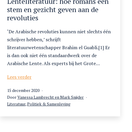
Lenteliteratuur: hoe romans een
stem en gezicht geven aan de
revoluties
‘De Arabische revoluties kunnen niet slechts één
schrijver hebben,’ schrijft
literatuurwetenschapper Brahim el Guabli.[1] Er
is dan ook niet één standaardwerk over de
Arabische Lente. Als experts bij het Grote…
Lenteliteratuur:
Lees verder
hoe
Gepubliceerd
15 december 2020
romans
op
Door
Vanessa Lambrecht en Mark Snijder
een
Gecategoriseerd
Literatuur
,
Politiek & Samenleving
stem
als
en
gezicht
geven