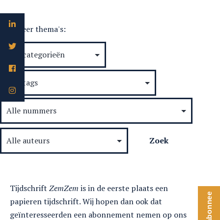
aan
de
Selecteer thema's:
revoluties
Tijdschrift
ZemZem
is in de eerste plaats een
Word abonnee
papieren tijdschrift. Wij hopen dan ook dat
geïnteresseerden een abonnement nemen op ons