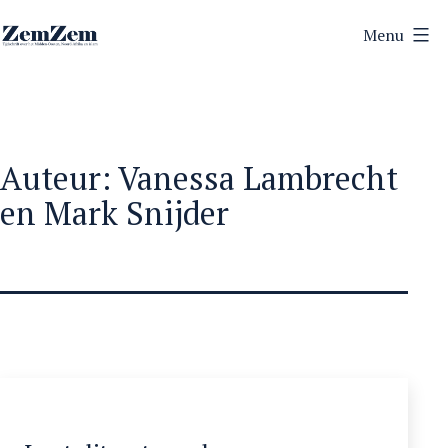
Ga
Menu
naar
ZemZem
de
inhoud
Auteur:
Vanessa Lambrecht
en Mark Snijder