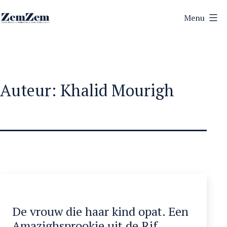
Ga
Menu
naar
ZemZem
de
inhoud
Auteur:
Khalid Mourigh
De vrouw die haar kind opat. Een
Amazighsprookje uit de Rif