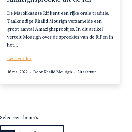
De Marokkaanse Rif kent een rijke orale traditie.
Taalkundige Khalid Mourigh verzamelde een
groot aantal Amazighsprookjes. In dit artikel
vertelt Mourigh over de sprookjes van de Rif en in
het…
De
Lees verder
vrouw
Gepubliceerd
Gecategoriseerd
18 mei 2022
Door
Khalid Mourigh
Literatuur
die
op
als
haar
kind
opat.
Een
Amazighsprookje
uit
Selecteer thema's:
de
Rif