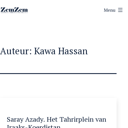
Ga
Menu
naar
ZemZem
de
inhoud
Auteur:
Kawa Hassan
Saray Azady. Het Tahrirplein van
Iraaks-Koerdistan