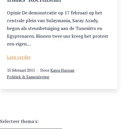
Opinie De demonstratie op 17 februari op het
centrale plein van Sulaymania, Saray Azady,
begon als steunbetuiging aan de Tunesiërs en
Egyptenaren. Binnen twee uur kreeg het protest
een eigen…
Saray
Lees verder
Azady.
Gepubliceerd
15 februari 2011
Door
Kawa Hassan
Het
op
Gecategoriseerd
Politiek & Samenleving
Tahrirplein
als
van
Iraaks-
Koerdistan
Selecteer thema's: