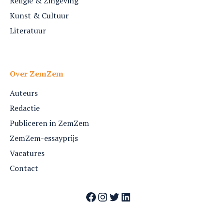
Religie & Zingeving
Kunst & Cultuur
Literatuur
Over ZemZem
Auteurs
Redactie
Publiceren in ZemZem
ZemZem-essayprijs
Vacatures
Contact
Facebook
Instagram
Twitter
LinkedIn