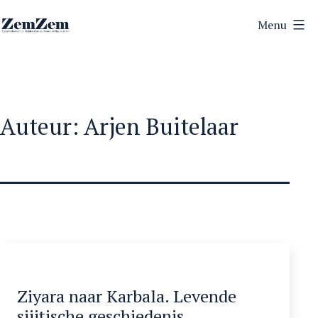
Ga
Menu
naar
ZemZem
de
inhoud
Auteur:
Arjen Buitelaar
Ziyara naar Karbala. Levende
sjiitische geschiedenis