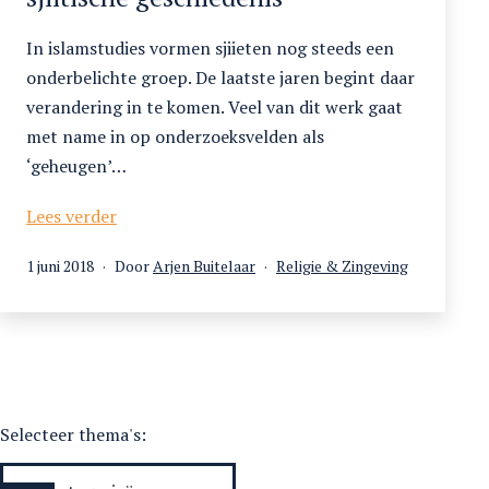
In islamstudies vormen sjiieten nog steeds een
onderbelichte groep. De laatste jaren begint daar
verandering in te komen. Veel van dit werk gaat
met name in op onderzoeksvelden als
‘geheugen’…
Ziyara
Lees verder
naar
Gepubliceerd
Gecategoriseerd
1 juni 2018
Door
Arjen Buitelaar
Religie & Zingeving
Karbala.
op
als
Levende
sjiitische
geschiedenis
Selecteer thema's: