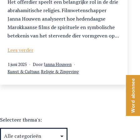
Het offerdier speelt een belangrijke rol in de drie
abrahamitische religies. Filmwetenschapper
Janna Houwen analyseert hoe hedendaagse
Marokkaanse films de spirituele en symbolische
betekenis van het stervende dier vormgeven op…
Aliens,
Lees verder
offers
Gepubliceerd
1 juni 2025
Door
Janna Houwen
en
op
Gecategoriseerd
Kunst & Cultuur
,
Religie & Zingeving
immigranten:
als
stervende
Word abonnee
dieren
in
Marokkaanse
film-
Selecteer thema's:
en
videokunst