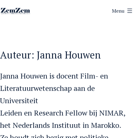
Ga
Menu
naar
ZemZem
de
inhoud
Auteur:
Janna Houwen
Janna Houwen is docent Film- en
Literatuurwetenschap aan de
Universiteit
Leiden en Research Fellow bij NIMAR,
het Nederlands Instituut in Marokko.
Ze houdt zich bezig met politieke