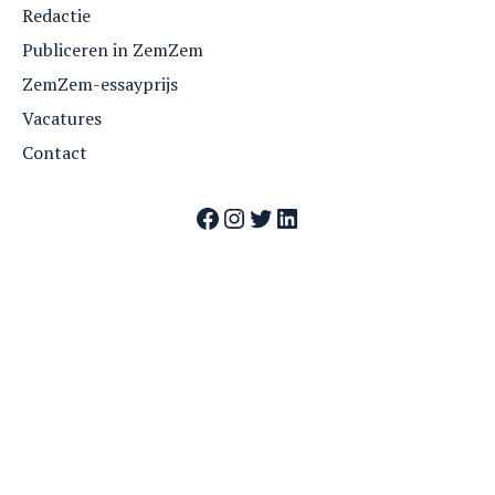
Redactie
Publiceren in ZemZem
ZemZem-essayprijs
Vacatures
Contact
Facebook
Instagram
Twitter
LinkedIn
Webshop
Nummers
Archief
Over ZemZem
Contact
Vrienden van ZemZem