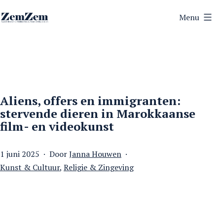
Ga
Menu
naar
ZemZem
de
inhoud
Aliens, offers en immigranten:
stervende dieren in Marokkaanse
film- en videokunst
Gepubliceerd
1 juni 2025
Door
Janna Houwen
op
Gecategoriseerd
Kunst & Cultuur
,
Religie & Zingeving
als