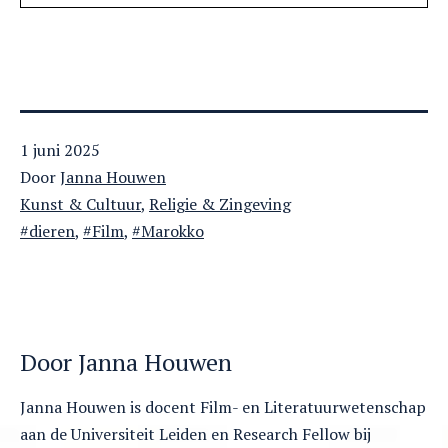
Gepubliceerd
1 juni 2025
op
Door
Janna Houwen
Gecategoriseerd
Kunst & Cultuur
,
Religie & Zingeving
als
Getagged
dieren
,
Film
,
Marokko
Door Janna Houwen
Janna Houwen is docent Film- en Literatuurwetenschap
aan de Universiteit Leiden en Research Fellow bij