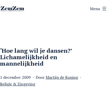
Ga
Menu
naar
ZemZem
de
inhoud
‘Hoe lang wil je dansen?’
Lichamelijkheid en
mannelijkheid
Gepubliceerd
1 december 2009
Door
Martijn de Koning
op
Gecategoriseerd
Religie & Zingeving
als