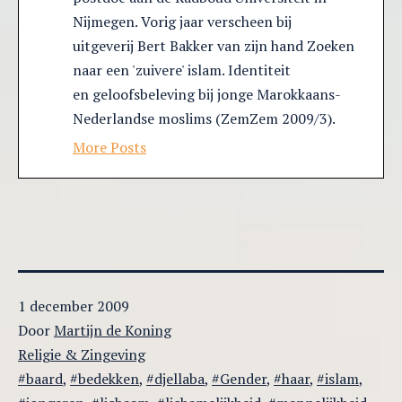
Nijmegen. Vorig jaar verscheen bij
uitgeverij Bert Bakker van zijn hand Zoeken
naar een 'zuivere' islam. Identiteit
en geloofsbeleving bij jonge Marokkaans-
Nederlandse moslims (ZemZem 2009/3).
More Posts
Gepubliceerd
1 december 2009
op
Door
Martijn de Koning
Gecategoriseerd
Religie & Zingeving
als
Getagged
baard
,
bedekken
,
djellaba
,
Gender
,
haar
,
islam
,