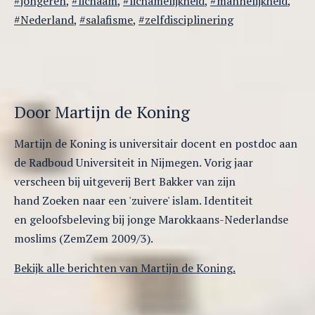
jongeren
,
lichaam
,
lichamelijkheid
,
mannelijkheid
,
Nederland
,
salafisme
,
zelfdisciplinering
Door Martijn de Koning
Martijn de Koning is universitair docent en postdoc aan
de Radboud Universiteit in Nijmegen. Vorig jaar
verscheen bij uitgeverij Bert Bakker van zijn
hand Zoeken naar een 'zuivere' islam. Identiteit
en geloofsbeleving bij jonge Marokkaans-Nederlandse
moslims (ZemZem 2009/3).
Bekijk alle berichten van Martijn de Koning.