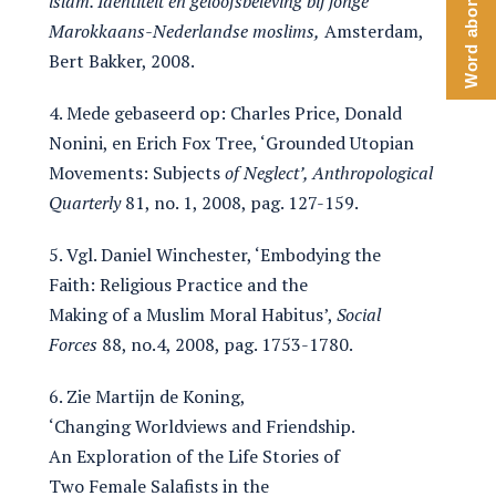
Word abonnee
islam. Identiteit en geloofsbeleving
bij jonge
Marokkaans-Nederlandse moslims,
Amsterdam,
Bert Bakker, 2008.
4. Mede gebaseerd op: Charles Price, Donald
Nonini, en Erich Fox Tree, ‘Grounded Utopian
Movements: Subjects
of Neglect’, Anthropological
Quarterly
81, no. 1, 2008, pag. 127-159.
5. Vgl. Daniel Winchester, ‘Embodying the
Faith: Religious Practice and the
Making of a Muslim Moral Habitus’,
S
oci
al
F
orces
88, no.4, 2008, pag. 1753-1780.
6. Zie Martijn de Koning,
‘Changing Worldviews and Friendship.
An Exploration of the Life Stories of
Two Female Salafists in the