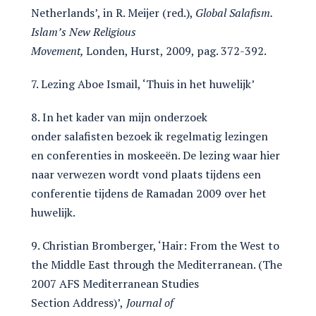
Netherlands’, in R. Meijer (red.),
Global Salafism.
I
slam’s N
e
w
R
el
i
g
i
ous
M
ove
m
e
nt,
Londen, Hurst, 2009, pag. 372-392.
7. Lezing Aboe Ismail, ‘Thuis in het huwelijk’
8. In het kader van mijn onderzoek
onder salafisten bezoek ik regelmatig lezingen
en conferenties in moskeeën. De lezing waar hier
naar verwezen wordt vond plaats tijdens een
conferentie tijdens de Ramadan 2009 over het
huwelijk.
9. Christian Bromberger, ‘Hair: From the West to
the Middle East through the Mediterranean. (The
2007 AFS Mediterranean Studies
Section Address)’,
Journal of