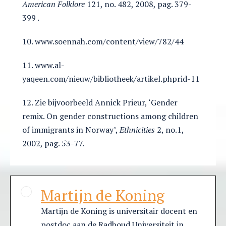
American Folklore
121, no. 482, 2008, pag. 379-
399 .
10. www.soennah.com/content/view/782/44
11. www.al-
yaqeen.com/nieuw/bibliotheek/artikel.phprid-11
12. Zie bijvoorbeeld Annick Prieur, ‘Gender
remix. On gender constructions among children
of immigrants in Norway’,
Ethnicities
2, no.1,
2002, pag. 53-77.
Martijn de Koning
Martijn de Koning is universitair docent en
postdoc aan de Radboud Universiteit in