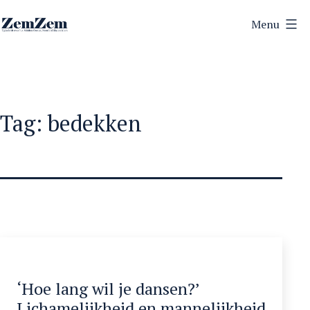
Ga
Menu
naar
ZemZem
de
inhoud
Tag:
bedekken
‘Hoe lang wil je dansen?’
Lichamelijkheid en mannelijkheid