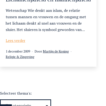
Wetenschap Wie denkt aan islam, de relatie
tussen mannen en vrouwen en de omgang met
het lichaam denkt al snel aan vrouwen en de
sluier. Het sluieren is symbool geworden van…
‘Hoe
Lees verder
lang
Gepubliceerd
1 december 2009
Door
Martijn de Koning
wil
op
Gecategoriseerd
Religie & Zingeving
je
als
dansen?’
Lichamelijkheid
en
mannelijkheid
Selecteer thema's: