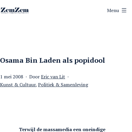
Ga
Menu
naar
ZemZem
de
inhoud
Osama Bin Laden als popidool
Gepubliceerd
1 mei 2008
Door
Eric van Lit
op
Gecategoriseerd
Kunst & Cultuur
,
Politiek & Samenleving
als
Terwijl de massamedia een oneindige