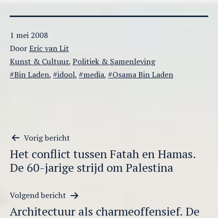
Gepubliceerd
1 mei 2008
op
Door
Eric van Lit
Gecategoriseerd
Kunst & Cultuur
,
Politiek & Samenleving
als
Getagged
Bin Laden
,
idool
,
media
,
Osama Bin Laden
Berichtnavigatie
Vorig bericht
Het conflict tussen Fatah en Hamas.
De 60-jarige strijd om Palestina
Volgend bericht
Architectuur als charmeoffensief. De