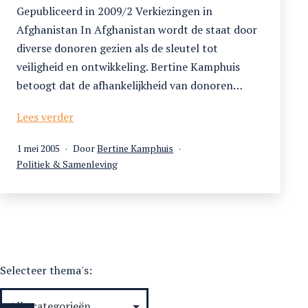
Gepubliceerd in 2009/2 Verkiezingen in
Afghanistan In Afghanistan wordt de staat door
diverse donoren gezien als de sleutel tot
veiligheid en ontwikkeling. Bertine Kamphuis
betoogt dat de afhankelijkheid van donoren…
Bouwen
Lees verder
aan
Gepubliceerd
1 mei 2005
Door
Bertine Kamphuis
een
op
Gecategoriseerd
Politiek & Samenleving
Afghaanse
als
staat
Selecteer thema's: