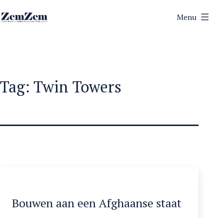
Ga
Menu
naar
ZemZem
de
inhoud
Tag:
Twin Towers
Bouwen aan een Afghaanse staat