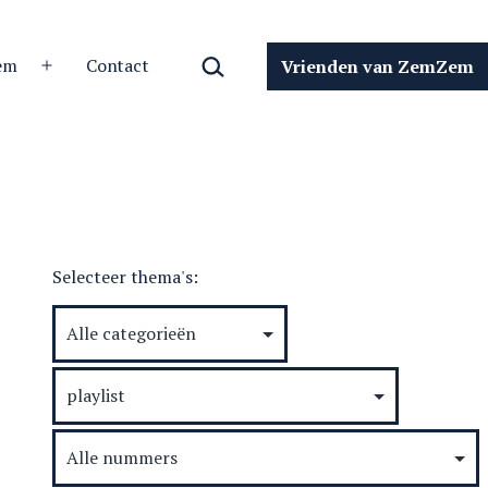
Zoeken…
em
Contact
Vrienden van ZemZem
Open
menu
Selecteer thema's: