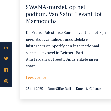
SWANA-muziek op het
podium. Van Saint Levant tot
Marmoucha
De Frans-Palestijnse Saint Levant is met zijn
meer dan 1,5 miljoen maandelijkse
luisteraars op Spotify een internationaal
succes die zowel in Beiroet, Parijs als
Amsterdam optreedt. Sinds enkele jaren
staan…
SWANA-
Lees verder
muziek
Gepubliceerd
Gecategoriseerd
23 juni 2025
Door
Silke Bull
Kunst & Cultuur
op
op
als
het
podium.
Van