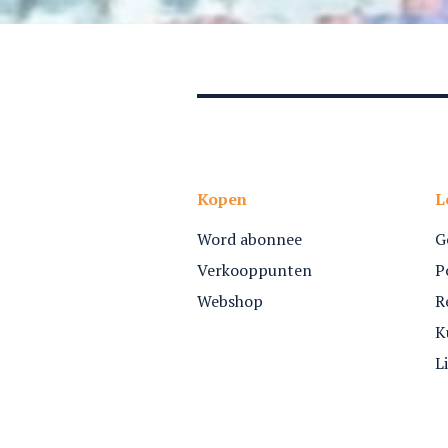
Kopen
L
Word abonnee
G
Verkooppunten
P
Webshop
R
K
L