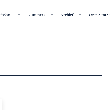
ebshop
Nummers
Archief
Over ZemZ
Open
Open
Open
menu
menu
menu