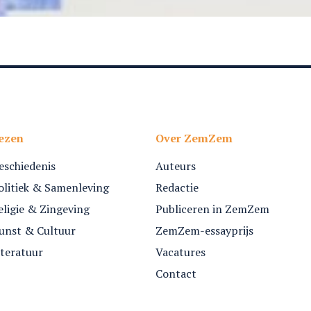
ezen
Over ZemZem
eschiedenis
Auteurs
olitiek & Samenleving
Redactie
eligie & Zingeving
Publiceren in ZemZem
unst & Cultuur
ZemZem-essayprijs
iteratuur
Vacatures
Contact