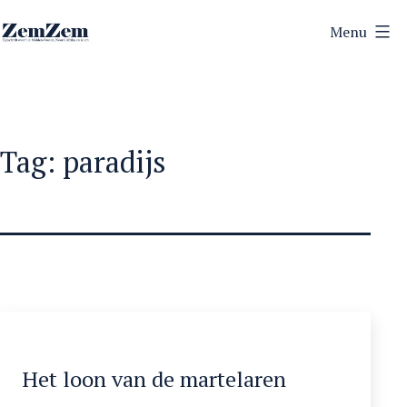
Ga
Menu
naar
ZemZem
de
inhoud
Tag:
paradijs
Het loon van de martelaren