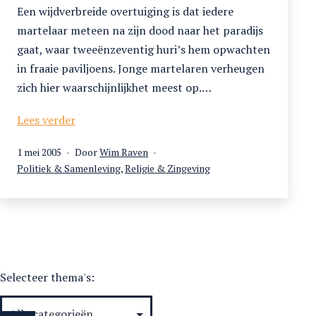
Een wijdverbreide overtuiging is dat iedere
martelaar meteen na zijn dood naar het paradijs
gaat, waar tweeënzeventig huri’s hem opwachten
in fraaie paviljoens. Jonge martelaren verheugen
zich hier waarschijnlijkhet meest op.…
Het
Lees verder
loon
Gepubliceerd
1 mei 2005
Door
Wim Raven
van
op
Gecategoriseerd
Politiek & Samenleving
,
Religie & Zingeving
de
als
martelaren
Selecteer thema's: