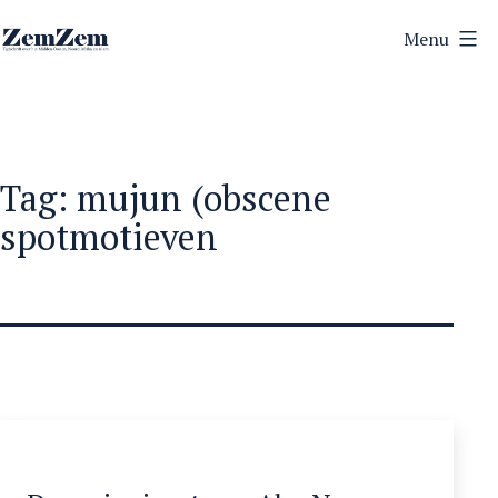
Ga
Menu
naar
ZemZem
de
inhoud
Tag:
mujun (obscene
spotmotieven