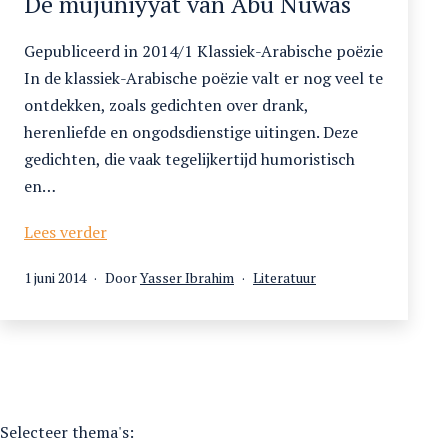
De mujuniyyat van Abu Nuwas
Gepubliceerd in 2014/1 Klassiek-Arabische poëzie
In de klassiek-Arabische poëzie valt er nog veel te
ontdekken, zoals gedichten over drank,
herenliefde en ongodsdienstige uitingen. Deze
gedichten, die vaak tegelijkertijd humoristisch
en…
De
Lees verder
mujuniyyat
Gepubliceerd
Gecategoriseerd
1 juni 2014
Door
Yasser Ibrahim
Literatuur
van
op
als
Abu
Nuwas
Selecteer thema's: