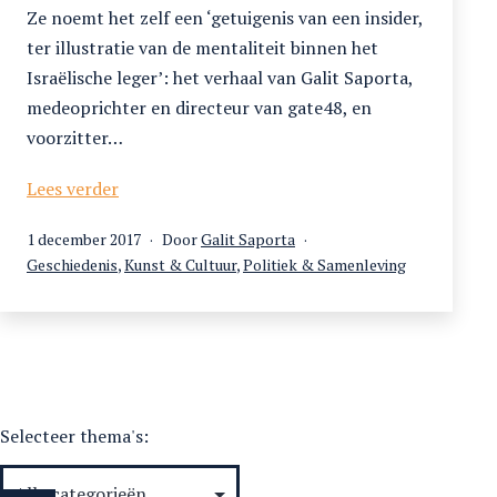
Ze noemt het zelf een ‘getuigenis van een insider,
ter illustratie van de mentaliteit binnen het
Israëlische leger’: het verhaal van Galit Saporta,
medeoprichter en directeur van gate48, en
voorzitter…
Land
Lees verder
van
Gepubliceerd
1 december 2017
Door
Galit Saporta
de
op
Gecategoriseerd
Geschiedenis
,
Kunst & Cultuur
,
Politiek & Samenleving
wolf
als
Selecteer thema's: