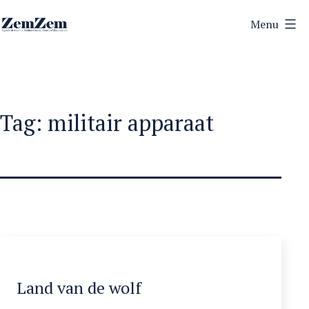
Ga
Menu
naar
ZemZem
de
inhoud
Tag:
militair apparaat
Land van de wolf