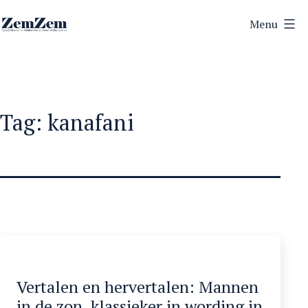
Ga
Menu
naar
ZemZem
de
inhoud
Tag:
kanafani
Vertalen en hervertalen: Mannen
in de zon, klassieker in wording in