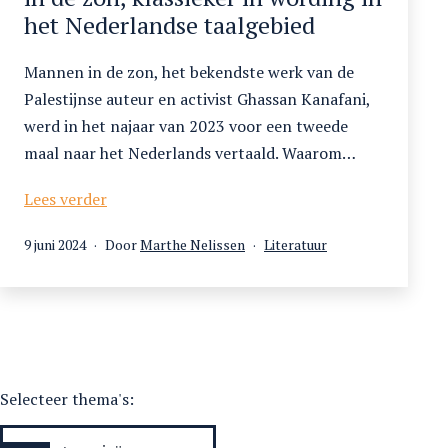
het Nederlandse taalgebied
Mannen in de zon, het bekendste werk van de
Palestijnse auteur en activist Ghassan Kanafani,
werd in het najaar van 2023 voor een tweede
maal naar het Nederlands vertaald. Waarom…
Vertalen
Lees verder
en
Gepubliceerd
Gecategoriseerd
9 juni 2024
Door
Marthe Nelissen
Literatuur
hervertalen:
op
als
Mannen
in
de
zon,
klassieker
in
Selecteer thema's:
wording