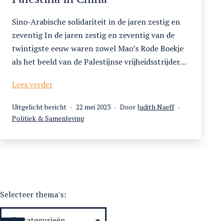
Sino-Arabische solidariteit in de jaren zestig en
zeventig In de jaren zestig en zeventig van de
twintigste eeuw waren zowel Mao’s Rode Boekje
als het beeld van de Palestijnse vrijheidsstrijder…
Mao
Lees verder
in
Gepubliceerd
Uitgelicht bericht
22 mei 2023
Door
Judith Naeff
de
Gecategoriseerd
op
Politiek & Samenleving
Arabische
als
wereld
en
Palestina
in
China
Selecteer thema's: