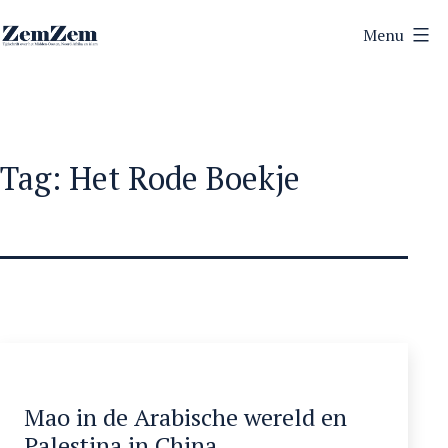
Ga
Menu
naar
ZemZem
de
inhoud
Tag:
Het Rode Boekje
Mao in de Arabische wereld en
Palestina in China