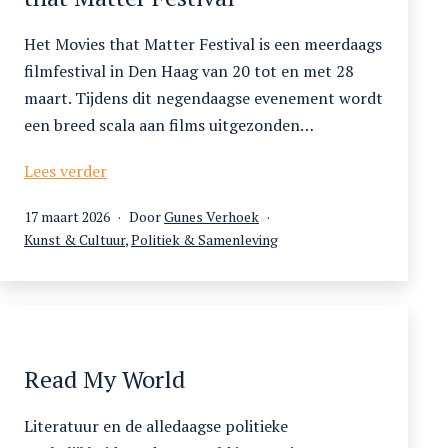
Het Movies that Matter Festival is een meerdaags
filmfestival in Den Haag van 20 tot en met 28
maart. Tijdens dit negendaagse evenement wordt
een breed scala aan films uitgezonden…
Zemzem
Lees verder
raadt
Gepubliceerd
17 maart 2026
Door
Gunes Verhoek
aan:
op
Gecategoriseerd
Kunst & Cultuur
,
Politiek & Samenleving
het
als
Movies
that
Matter
Festival
Read My World
Literatuur en de alledaagse politieke