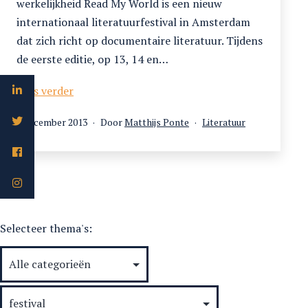
werkelijkheid Read My World is een nieuw
internationaal literatuurfestival in Amsterdam
dat zich richt op documentaire literatuur. Tijdens
de eerste editie, op 13, 14 en…
Read
Lees verder
My
Gepubliceerd
Gecategoriseerd
1 december 2013
Door
Matthijs Ponte
Literatuur
World
op
als
Selecteer thema's: