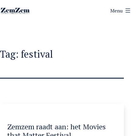
Ga
Menu
naar
ZemZem
de
inhoud
Tag:
festival
Zemzem raadt aan: het Movies
that Matter Festival