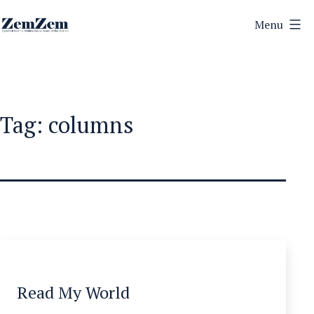
Ga
Menu
naar
ZemZem
de
inhoud
Tag:
columns
Read My World