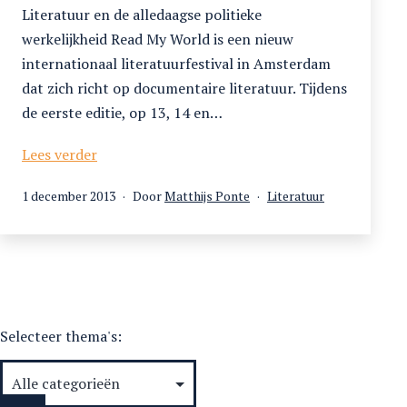
Literatuur en de alledaagse politieke
werkelijkheid Read My World is een nieuw
internationaal literatuurfestival in Amsterdam
dat zich richt op documentaire literatuur. Tijdens
de eerste editie, op 13, 14 en…
Read
Lees verder
My
Gepubliceerd
Gecategoriseerd
1 december 2013
Door
Matthijs Ponte
Literatuur
World
op
als
Selecteer thema's: