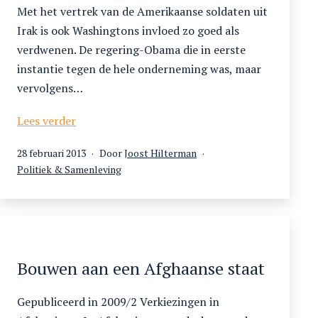
Met het vertrek van de Amerikaanse soldaten uit
Irak is ook Washingtons invloed zo goed als
verdwenen. De regering-Obama die in eerste
instantie tegen de hele onderneming was, maar
vervolgens…
Op
Lees verder
bezoek
Gepubliceerd
28 februari 2013
Door
Joost Hilterman
in
op
Gecategoriseerd
Politiek & Samenleving
een
als
kaartenhuis
Bouwen aan een Afghaanse staat
Gepubliceerd in 2009/2 Verkiezingen in