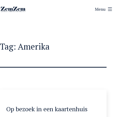
Ga
Menu
naar
ZemZem
de
inhoud
Tag:
Amerika
Op bezoek in een kaartenhuis