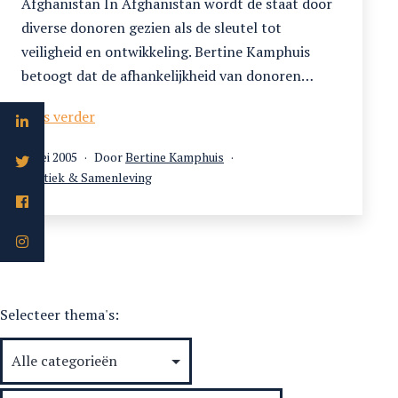
Afghanistan In Afghanistan wordt de staat door
diverse donoren gezien als de sleutel tot
veiligheid en ontwikkeling. Bertine Kamphuis
betoogt dat de afhankelijkheid van donoren…
Bouwen
Lees verder
aan
Gepubliceerd
1 mei 2005
Door
Bertine Kamphuis
een
op
Gecategoriseerd
Politiek & Samenleving
Afghaanse
als
staat
Selecteer thema's: