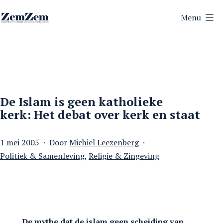
Ga
Menu
naar
ZemZem
de
inhoud
De Islam is geen katholieke
kerk: Het debat over kerk en staat
Gepubliceerd
1 mei 2005
Door
Michiel Leezenberg
op
Gecategoriseerd
Politiek & Samenleving
,
Religie & Zingeving
als
De mythe dat de islam geen scheiding van