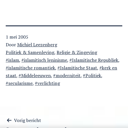
Gepubliceerd
1 mei 2005
op
Door
Michiel Leezenberg
Gecategoriseerd
Politiek & Samenleving
,
Religie & Zingeving
als
Getagged
islam
,
islamitisch leninisme
,
Islamitische Republiek
,
islamitische romantiek
,
Islamitische Staat
,
kerk en
staat
,
Middeleeuwen
,
moderniteit
,
Politiek
,
secularisme
,
verlichting
Berichtnavigatie
Vorig bericht