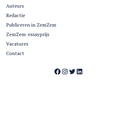
Auteurs
Redactie
Publiceren in ZemZem
ZemZem-essayprijs
Vacatures
Contact
Facebook
Instagram
Twitter
LinkedIn
Webshop
Nummers
Archief
Over ZemZem
Contact
Vrienden van ZemZem