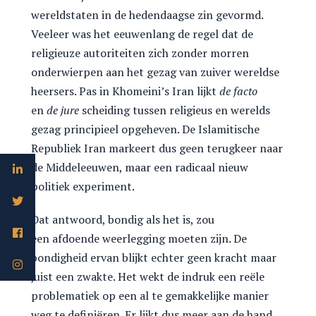
wereldstaten in de hedendaagse zin gevormd.
Veeleer was het eeuwenlang de regel dat de
religieuze autoriteiten zich zonder morren
onderwierpen aan het gezag van zuiver wereldse
heersers. Pas in Khomeini’s Iran lijkt
de facto
en
de jure
scheiding tussen religieus en werelds
gezag principieel opgeheven. De Islamitische
Republiek Iran markeert dus geen terugkeer naar
de Middeleeuwen, maar een radicaal nieuw
politiek experiment.
Dat antwoord, bondig als het is, zou
een afdoende weerlegging moeten zijn. De
bondigheid ervan blijkt echter geen kracht maar
juist een zwakte. Het wekt de indruk een reële
problematiek op een al te gemakkelijke manier
weg te definiëren. Er lijkt dus meer aan de hand