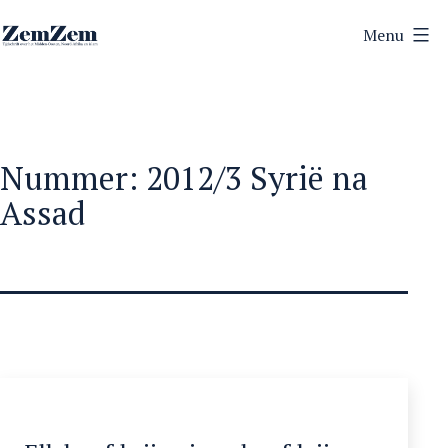
Ga
Menu
naar
ZemZem
de
inhoud
Nummer:
2012/3 Syrië na
Assad