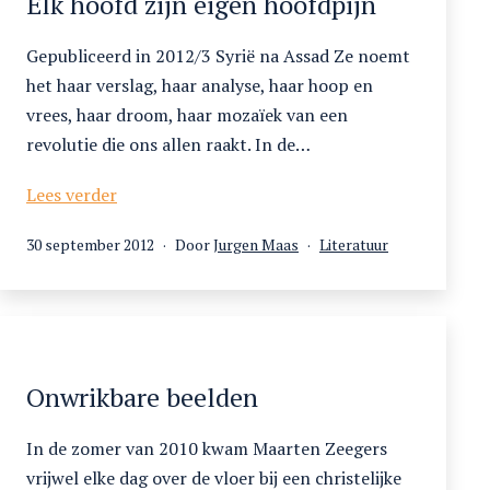
Elk hoofd zijn eigen hoofdpijn
Gepubliceerd in 2012/3 Syrië na Assad Ze noemt
het haar verslag, haar analyse, haar hoop en
vrees, haar droom, haar mozaïek van een
revolutie die ons allen raakt. In de…
Elk
Lees verder
hoofd
Gepubliceerd
Gecategoriseerd
30 september 2012
Door
Jurgen Maas
Literatuur
zijn
op
als
eigen
hoofdpijn
Onwrikbare beelden
In de zomer van 2010 kwam Maarten Zeegers
vrijwel elke dag over de vloer bij een christelijke