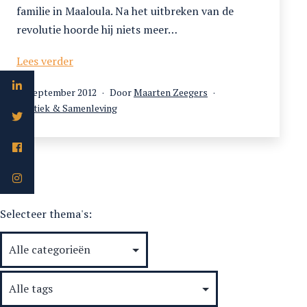
familie in Maaloula. Na het uitbreken van de
revolutie hoorde hij niets meer…
Onwrikbare
Lees verder
beelden
Gepubliceerd
30 september 2012
Door
Maarten Zeegers
op
Gecategoriseerd
Politiek & Samenleving
als
Selecteer thema's: