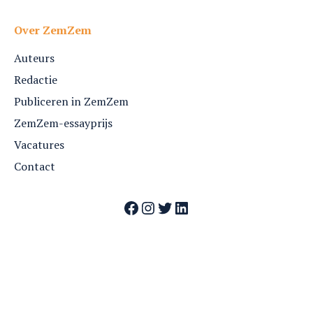
Over ZemZem
Auteurs
Redactie
Publiceren in ZemZem
ZemZem-essayprijs
Vacatures
Contact
Facebook
Instagram
Twitter
LinkedIn
Webshop
Nummers
Archief
Over ZemZem