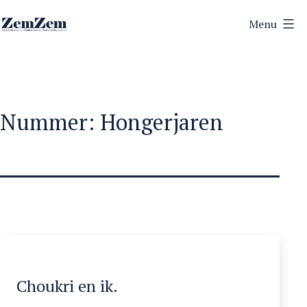
Ga
Menu
naar
ZemZem
de
inhoud
Nummer:
Hongerjaren
Choukri en ik.