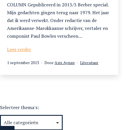
COLUMN Gepubliceerd in 2013/3 Berber special.
Mijn gedachten gingen terug naar 1979. Het jaar
dat ik werd verwekt. Onder redactie van de
Amerikaanse-Marokkaanse schrijver, vertaler en
componist Paul Bowles verscheen…
Choukri
Lees verder
en
Gepubliceerd
Gecategoriseerd
1 september 2013
Door
Asis Aynan
Literatuur
ik.
op
als
Selecteer thema's: