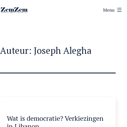
Ga
Menu
naar
ZemZem
de
inhoud
Auteur:
Joseph Alegha
Wat is democratie? Verkiezingen
in Libanon