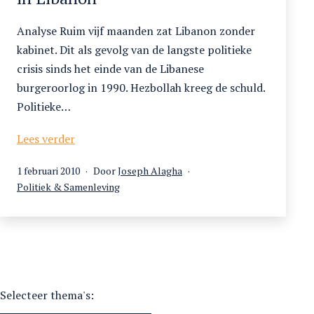
Analyse Ruim vijf maanden zat Libanon zonder
kabinet. Dit als gevolg van de langste politieke
crisis sinds het einde van de Libanese
burgeroorlog in 1990. Hezbollah kreeg de schuld.
Politieke…
Wat
Lees verder
is
Gepubliceerd
1 februari 2010
Door
Joseph Alagha
democratie?
op
Gecategoriseerd
Politiek & Samenleving
Verkiezingen
als
in
Libanon
Selecteer thema's: