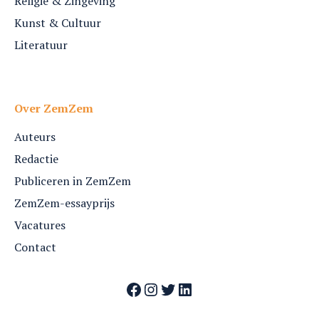
Religie & Zingeving
Kunst & Cultuur
Literatuur
Over ZemZem
Auteurs
Redactie
Publiceren in ZemZem
ZemZem-essayprijs
Vacatures
Contact
Facebook
Instagram
Twitter
LinkedIn