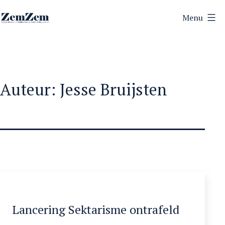
Ga
Menu
naar
ZemZem
de
inhoud
Auteur:
Jesse Bruijsten
Lancering Sektarisme ontrafeld