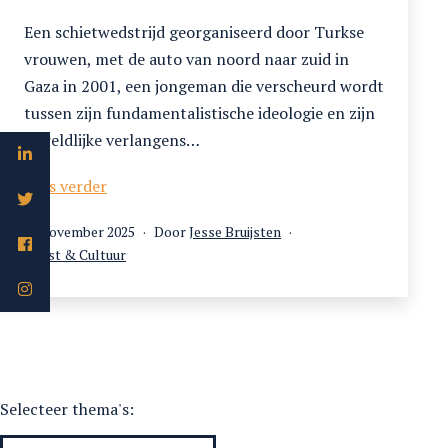
Een schietwedstrijd georganiseerd door Turkse
vrouwen, met de auto van noord naar zuid in
Gaza in 2001, een jongeman die verscheurd wordt
tussen zijn fundamentalistische ideologie en zijn
wereldlijke verlangens…
ZemZem’s
Lees verder
selectie
Gepubliceerd
10 november 2025
Door
Jesse Bruijsten
voor
op
Gecategoriseerd
Kunst & Cultuur
IDFA
als
2025
Selecteer thema's: