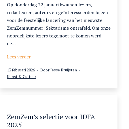
Op donderdag 22 januari kwamen lezers,
redacteuren, auteurs en geïnteresseerden bijeen
voor de feestelijke lancering van het nieuwste
ZemZemnummer: Sektarisme ontrafeld. Om onze
noordelijkste lezers tegemoet te komen werd
de…
Lancering
Lees verder
Sektarisme
Gepubliceerd
13 februari 2026
Door
Jesse Bruijsten
ontrafeld
op
Gecategoriseerd
Kunst & Cultuur
als
ZemZem’s selectie voor IDFA
2025