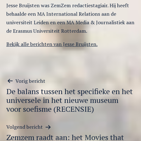
Jesse Bruijsten was ZemZem redactiestagiair. Hij heeft
behaalde een MA International Relations aan de
universiteit Leiden en een MA Media & Journalistiek aan
de Erasmus Universiteit Rotterdam.
Bekijk alle berichten van Jesse Bruijsten.
Berichtnavigatie
Vorig bericht
De balans tussen het specifieke en het
universele in het nieuwe museum
voor soefisme (RECENSIE)
Volgend bericht
Zemzem raadt aan: het Movies that