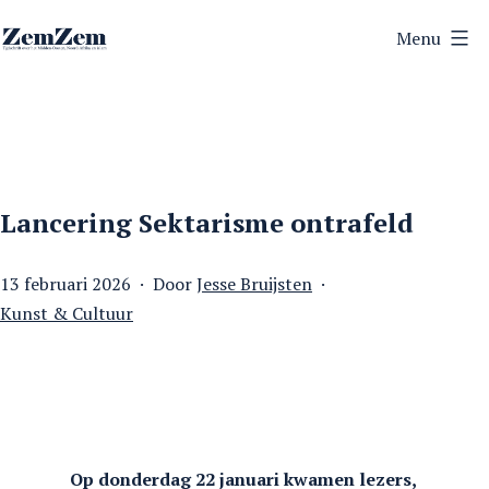
Ga
Menu
naar
ZemZem
de
inhoud
Lancering Sektarisme ontrafeld
Gepubliceerd
13 februari 2026
Door
Jesse Bruijsten
op
Gecategoriseerd
Kunst & Cultuur
als
Op donderdag 22 januari kwamen lezers,