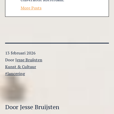
More Posts
Gepubliceerd
13 februari 2026
op
Door
Jesse Bruijsten
Gecategoriseerd
Kunst & Cultuur
als
Getagged
lancering
Door Jesse Bruijsten