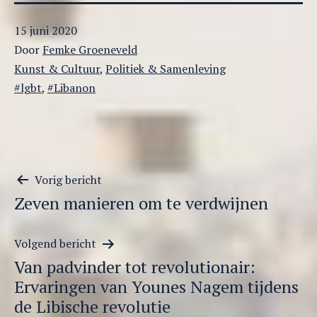
Gepubliceerd
15 juni 2020
op
Door
Femke Groeneveld
Gecategoriseerd
Kunst & Cultuur
,
Politiek & Samenleving
als
Getagged
lgbt
,
Libanon
Berichtnavigatie
Vorig bericht
Zeven manieren om te verdwijnen
Volgend bericht
Van padvinder tot revolutionair:
Ervaringen van Younes Nagem tijdens
de Libische revolutie