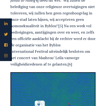
junud al-rabb
)[4] deed dit wel: ‘Wij zullen de
belediging van onze religieuze overtuigingen niet
tolereren, wij zullen hen geen regenboogvlag in
onze stad laten hijsen, wij accepteren geen
homoseksualiteit in Byblos!’[5] Na een week vol
bedreigingen, aantijgingen over en weer, en zelfs
een officiële aanklacht bij de rechter werd er door
de organisatie van het Byblos
International Festival uiteindelijk besloten om
het concert van Mashrou’ Leila vanwege
veiligheidsredenen af te gelasten.[6]