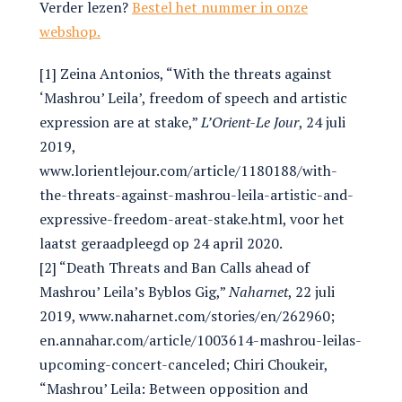
Verder lezen?
Bestel het nummer in onze
webshop.
[1] Zeina Antonios, “With the threats against
‘Mashrou’ Leila’, freedom of speech and artistic
expression are at stake,”
L’Orient-Le Jour
, 24 juli
2019,
www.lorientlejour.com/article/1180188/with-
the-threats-against-mashrou-leila-artistic-and-
expressive-freedom-areat-stake.html, voor het
laatst geraadpleegd op 24 april 2020.
[2] “Death Threats and Ban Calls ahead of
Mashrou’ Leila’s Byblos Gig,”
Naharnet
, 22 juli
2019, www.naharnet.com/stories/en/262960;
en.annahar.com/article/1003614-mashrou-leilas-
upcoming-concert-canceled; Chiri Choukeir,
“Mashrou’ Leila: Between opposition and