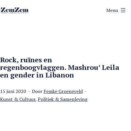
Ga
Menu
naar
ZemZem
de
inhoud
Rock, ruïnes en
regenboogvlaggen. Mashrou’ Leila
en gender in Libanon
Gepubliceerd
15 juni 2020
Door
Femke Groeneveld
op
Gecategoriseerd
Kunst & Cultuur
,
Politiek & Samenleving
als