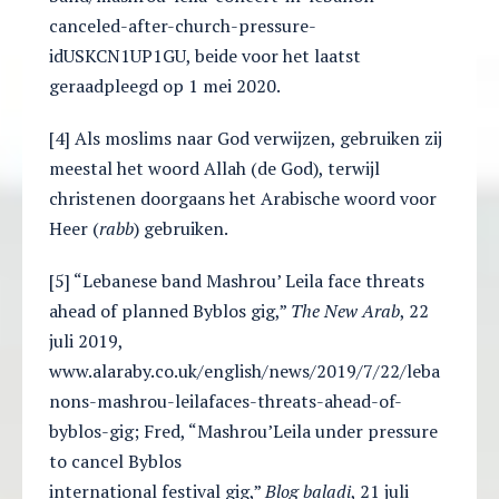
canceled-after-church-pressure-
idUSKCN1UP1GU, beide voor het laatst
geraadpleegd op 1 mei 2020.
[4] Als moslims naar God verwijzen, gebruiken zij
meestal het woord Allah (de God), terwijl
christenen doorgaans het Arabische woord voor
Heer (
rabb
) gebruiken.
[5] “Lebanese band Mashrou’ Leila face threats
ahead of planned Byblos gig,”
The New Arab
, 22
juli 2019,
www.alaraby.co.uk/english/news/2019/7/22/leba
nons-mashrou-leilafaces-threats-ahead-of-
byblos-gig; Fred, “Mashrou’Leila under pressure
to cancel Byblos
international festival gig,”
Blog baladi
, 21 juli