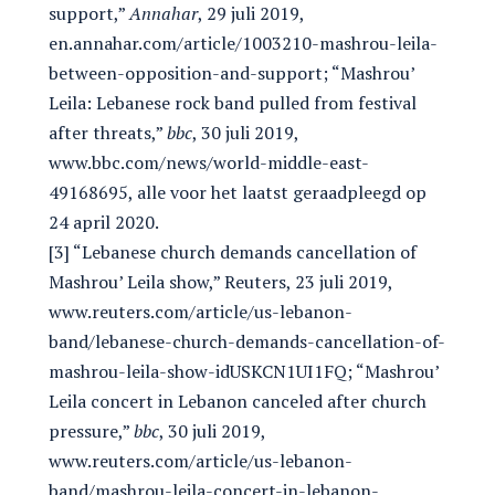
support,”
Annahar
, 29 juli 2019,
en.annahar.com/article/1003210-mashrou-leila-
between-opposition-and-support; “Mashrou’
Leila: Lebanese rock band pulled from festival
after threats,”
bbc
, 30 juli 2019,
www.bbc.com/news/world-middle-east-
49168695, alle voor het laatst geraadpleegd op
24 april 2020.
[3] “Lebanese church demands cancellation of
Mashrou’ Leila show,” Reuters, 23 juli 2019,
www.reuters.com/article/us-lebanon-
band/lebanese-church-demands-cancellation-of-
mashrou-leila-show-idUSKCN1UI1FQ; “Mashrou’
Leila concert in Lebanon canceled after church
pressure,”
bbc
, 30 juli 2019,
www.reuters.com/article/us-lebanon-
band/mashrou-leila-concert-in-lebanon-