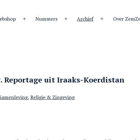
ebshop
Nummers
Archief
Over ZemZ
Open
Open
Open
menu
menu
menu
. Reportage uit Iraaks-Koerdistan
 Samenleving
,
Religie & Zingeving