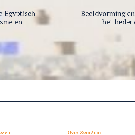
e Egyptisch-
Beeldvorming en
isme en
het heden
ezen
Over ZemZem