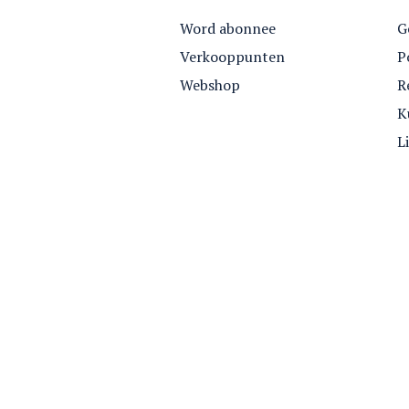
Word abonnee
G
Verkooppunten
P
Webshop
R
K
L
Webshop