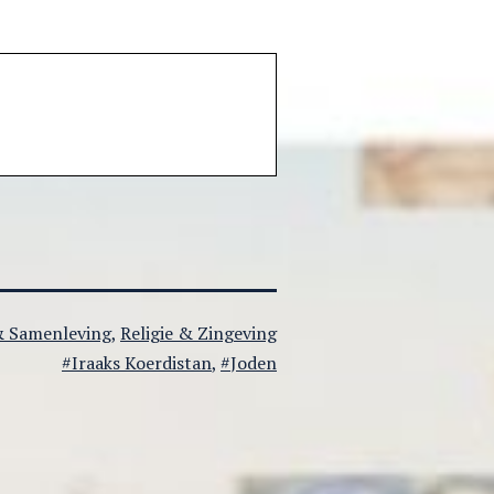
 & Samenleving
,
Religie & Zingeving
Getagged
Iraaks Koerdistan
,
Joden