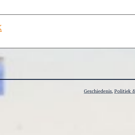
k
Gecategoriseerd
Geschiedenis
,
Politiek
als