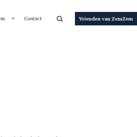
Zoeken…
em
Contact
Vrienden van ZemZem
Open
menu