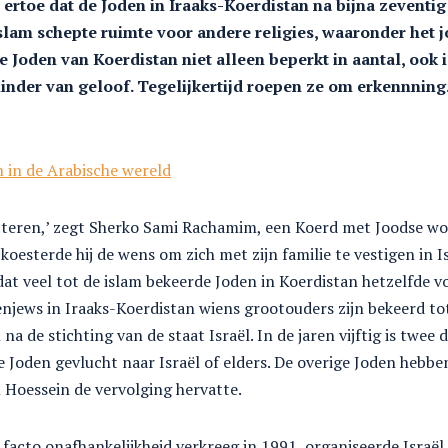
ertoe dat de Joden in Iraaks-Koerdistan na bijna zeventig
slam schepte ruimte voor andere religies, waaronder het 
e Joden van Koerdistan niet alleen beperkt in aantal, ook 
inder van geloof. Tegelijkertijd roepen ze om erkennning. 
 in de Arabische wereld
teren,’ zegt Sherko Sami Rachamim, een Koerd met Joodse wort
oesterde hij de wens om zich met zijn familie te vestigen in Is
dat veel tot de islam bekeerde Joden in Koerdistan hetzelfde 
ews in Iraaks-Koerdistan wiens grootouders zijn bekeerd tot 
na de stichting van de staat Israël. In de jaren vijftig is twee
 Joden gevlucht naar Israël of elders. De overige Joden hebben
 Hoessein de vervolging hervatte.
 facto onafhankelijkheid verkreeg in 1991, organiseerde Israë