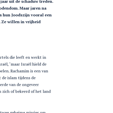
 jaar uit de schaduw treden.
jodendom. Maar jaren na
is hun Joodszijn vooral een
Ze willen in vrijheid
els die leeft en werkt in
raël, ‘maar Israël hield de
voelen. Rachamim is een van
de islam tijdens de
 derde van de ongeveer
 zich of bekeerd of het land
l twee geheime missies om