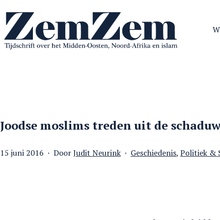
Ga
naar
W
de
inhoud
ZemZem
Joodse moslims treden uit de schaduw
Gepubliceerd
Gecategoriseerd
15 juni 2016
Door
Judit Neurink
Geschiedenis
,
Politiek &
op
als