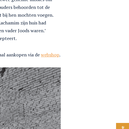
 ouders behoorden tot de
t bij hen mochten voegen.
achamim zijn huis had
en vader Joods waren.’
cepteert.
aal aankopen via de
webshop
.