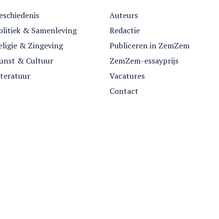
eschiedenis
Auteurs
olitiek & Samenleving
Redactie
eligie & Zingeving
Publiceren in ZemZem
unst & Cultuur
ZemZem-essayprijs
iteratuur
Vacatures
Contact
Nummers
Archief
Over ZemZem
Contact
Vriende