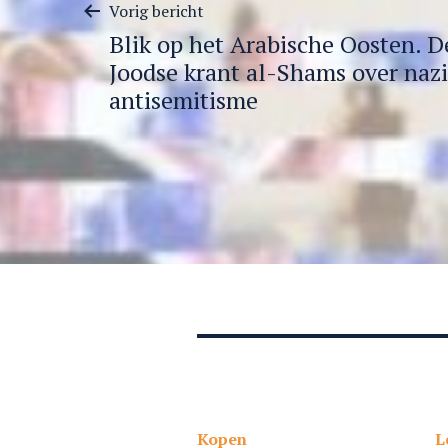
Berichtnavigatie
Vorig bericht
Blik op het Arabische Oosten. D
Joodse krant al-Shams over naz
antisemitisme
Kopen
L