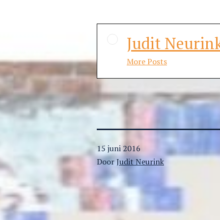
Judit Neurin
More Posts
Gepubliceerd
15 juni 2016
op
Door
Judit Neurink