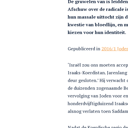
De gruwelen van is leidden 
Afschuw over de radicale i
hun massale uittocht zijn d
kwestie van bloedlijn, en m
kiezen voor hun identiteit.
Gepubliceerd in
2016/1 Joden
‘Israël zou ons moeten accep
Iraaks-Koerdistan. Jarenlang k
deur gesloten.’ Hij verwacht 
de duizenden zogenaamde Benj
vervolging van Joden voor en 
honderdvijftigduizend Iraakse
alsnog verlaten toen Saddam
Nadat de Koerdische regio de