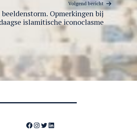
Volgend bericht
 beeldenstorm. Opmerkingen bij
daagse islamitische iconoclasme
Facebook
Instagram
Twitter
LinkedIn