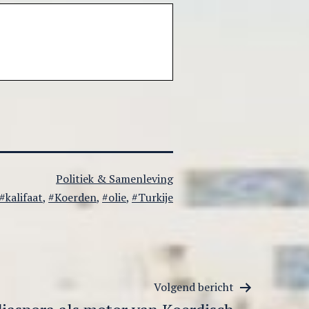
Gecategoriseerd
Politiek & Samenleving
als
kalifaat
,
Koerden
,
olie
,
Turkije
Volgend bericht