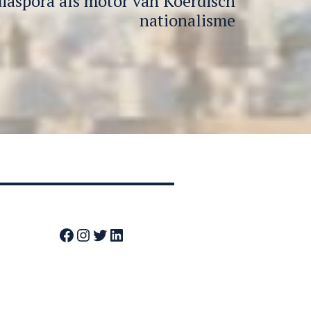
iaspora als motor van Koerdisch
nationalisme
Facebook
Instagram
Twitter
LinkedIn