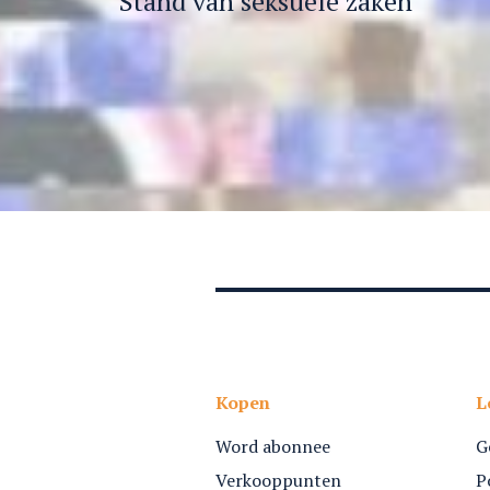
Stand van seksuele zaken
Kopen
L
Word abonnee
G
Verkooppunten
P