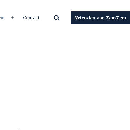
Zoeken…
em
Contact
Vrienden van ZemZem
Open
menu