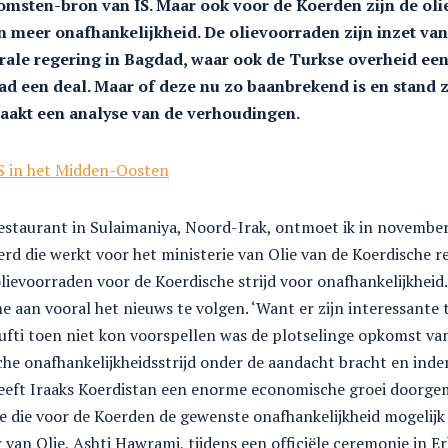
nkomsten-bron van IS. Maar ook voor de Koerden zijn de ol
n meer onafhankelijkheid. De olievoorraden zijn inzet van
rale regering in Bagdad, waar ook de Turkse overheid een 
ad een deal. Maar of deze nu zo baanbrekend is en stand
maakt een analyse van de verhoudingen.
S in het Midden-Oosten
restaurant in Sulaimaniya, Noord-Irak, ontmoet ik in novemb
oerd die werkt voor het ministerie van Olie van de Koerdische r
lievoorraden voor de Koerdische strijd voor onafhankelijkheid
me aan vooral het nieuws te volgen. ‘Want er zijn interessante t
fti toen niet kon voorspellen was de plotselinge opkomst van 
sche onafhankelijkheidsstrijd onder de aandacht bracht en inder
ar heeft Iraaks Koerdistan een enorme economische groei doorg
rie die voor de Koerden de gewenste onafhankelijkheid mogeli
 van Olie, Ashti Hawrami, tijdens een officiële ceremonie in Er