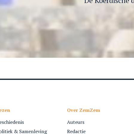
De Koerdische d
ezen
Over ZemZem
eschiedenis
Auteurs
olitiek & Samenleving
Redactie