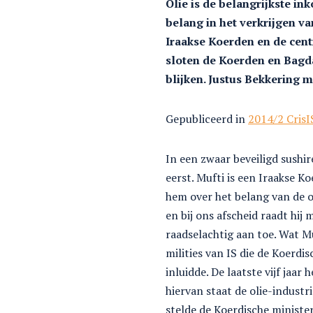
Olie is de belangrijkste i
belang in het verkrijgen va
Iraakse Koerden en de cent
sloten de Koerden en Bagd
blijken. Justus Bekkering 
Gepubliceerd in
2014/2 CrisI
In een zwaar beveiligd sushi
eerst. Mufti is een Iraakse K
hem over het belang van de o
en bij ons afscheid raadt hij 
raadselachtig aan toe. Wat Mu
milities van IS die de Koerdi
inluidde. De laatste vijf ja
hiervan staat de olie-indust
stelde de Koerdische minister