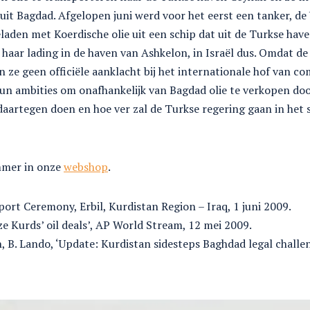
uit Bagdad. Afgelopen juni werd voor het eerst een tanker, d
laden met Koerdische olie uit een schip dat uit de Turkse ha
aar lading in de haven van Ashkelon, in Israël dus. Omdat de
on ze geen officiële aanklacht bij het internationale hof van c
hun ambities om onafhankelijk van Bagdad olie te verkopen do
daartegen doen en hoe ver zal de Turkse regering gaan in het
mmer in onze
webshop
.
rt Ceremony, Erbil, Kurdistan Region – Iraq, 1 juni 2009.
ize Kurds’ oil deals’, AP World Stream, 12 mei 2009.
n, B. Lando, ‘Update: Kurdistan sidesteps Baghdad legal challen