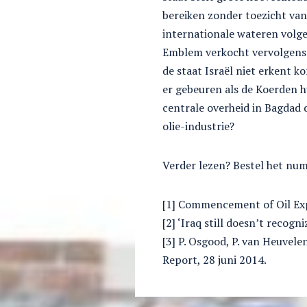
bereiken zonder toezicht van
internationale wateren volge
Emblem verkocht vervolgens h
de staat Israël niet erkent k
er gebeuren als de Koerden 
centrale overheid in Bagdad 
olie-industrie?
Verder lezen? Bestel het nu
[1] Commencement of Oil Expo
[2] ‘Iraq still doesn’t recogn
[3] P. Osgood, P. van Heuvele
Report, 28 juni 2014.