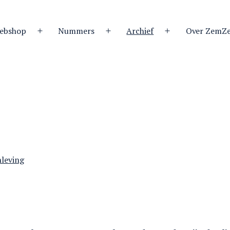
ebshop
Nummers
Archief
Over ZemZ
Open
Open
Open
menu
menu
menu
nleving