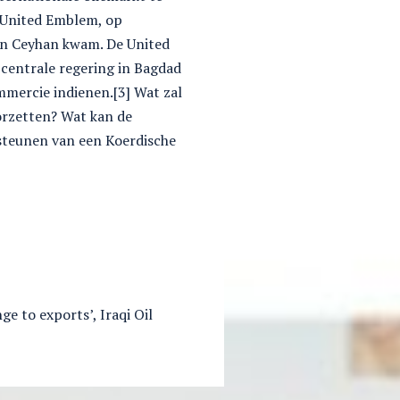
e United Emblem, op
ven Ceyhan kwam. De United
 centrale regering in Bagdad
ommercie indienen.[3] Wat zal
orzetten? Wat kan de
 steunen van een Koerdische
ge to exports’, Iraqi Oil