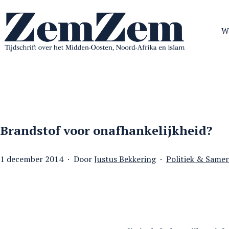
Ga
naar
W
de
inhoud
ZemZem
Brandstof voor onafhankelijkheid?
Gepubliceerd
Gecategoriseerd
1 december 2014
Door
Justus Bekkering
Politiek & Same
op
als