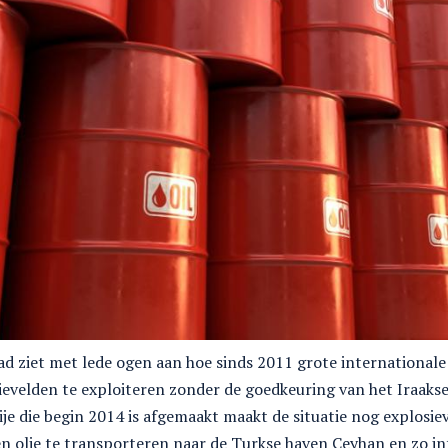
ad ziet met lede ogen aan hoe sinds 2011 grote internationale
evelden te exploiteren zonder de goedkeuring van het Iraakse 
kije die begin 2014 is afgemaakt maakt de situatie nog explosi
en olie te transporteren naar de Turkse haven Ceyhan en zo in