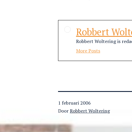
Robbert Wolt
Robbert Woltering is re
More Posts
Gepubliceerd
1 februari 2006
op
Door
Robbert Woltering