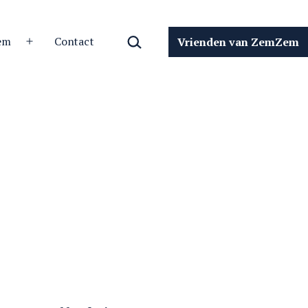
Zoeken…
em
Contact
Vrienden van ZemZem
Open
menu