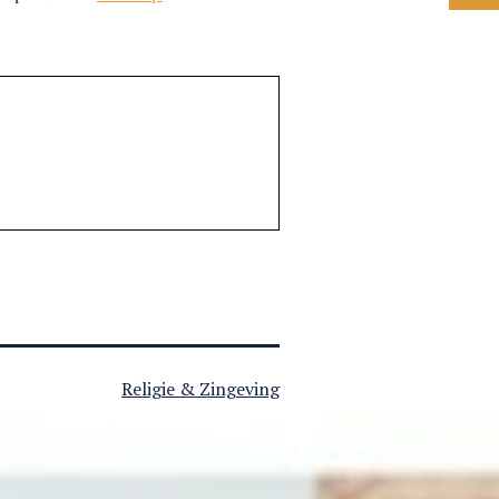
Gecategoriseerd
Religie & Zingeving
als