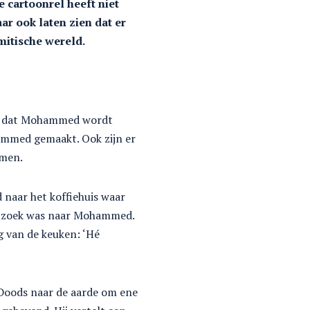
 cartoonrel heeft niet
r ook laten zien dat er
mitische wereld.
iet dat Mohammed wordt
ammed gemaakt. Ook zijn er
emen.
naar het koffiehuis waar
op zoek was naar Mohammed.
g van de keuken: ‘Hé
 Doods naar de aarde om ene