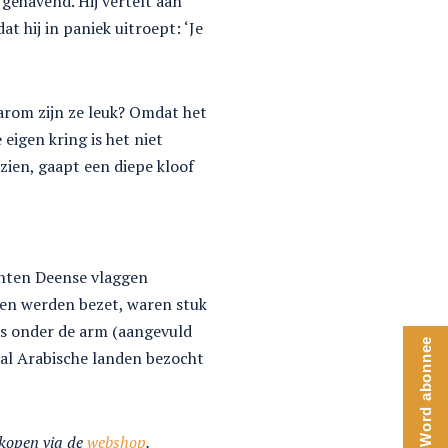
gehavend. Hij vertelt aan
t hij in paniek uitroept: ‘Je
aarom zijn ze leuk? Omdat het
 eigen kring is het niet
zien, gaapt een diepe kloof
nten Deense vlaggen
ten werden bezet, waren stuk
ns onder de arm (aangevuld
Word abonnee
al Arabische landen bezocht
nkopen via de
webshop
.