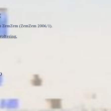
g
van ZemZem (ZemZem 2006/1).
Woltering.
p