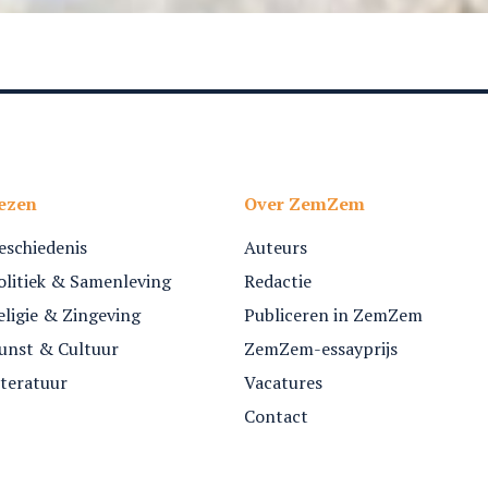
ezen
Over ZemZem
eschiedenis
Auteurs
olitiek & Samenleving
Redactie
eligie & Zingeving
Publiceren in ZemZem
unst & Cultuur
ZemZem-essayprijs
iteratuur
Vacatures
Contact