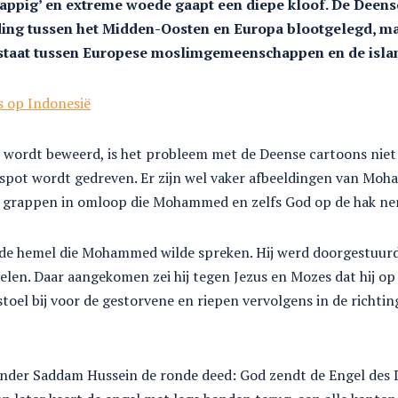
rappig’ en extreme woede gaapt een diepe kloof. De Deense
ing tussen het Midden-Oosten en Europa blootgelegd, maa
estaat tussen Europese moslimgemeenschappen en de isla
s op Indonesië
ak wordt beweerd, is het probleem met de Deense cartoons n
 spot wordt gedreven. Er zijn wel vaker afbeeldingen van Moh
e grappen in omloop die Mohammed en zelfs God op de hak n
de hemel die Mohammed wilde spreken. Hij werd doorgestuurd 
velen. Daar aangekomen zei hij tegen Jezus en Mozes dat hij 
toel bij voor de gestorvene en riepen vervolgens in de richtin
 onder Saddam Hussein de ronde deed: God zendt de Engel des