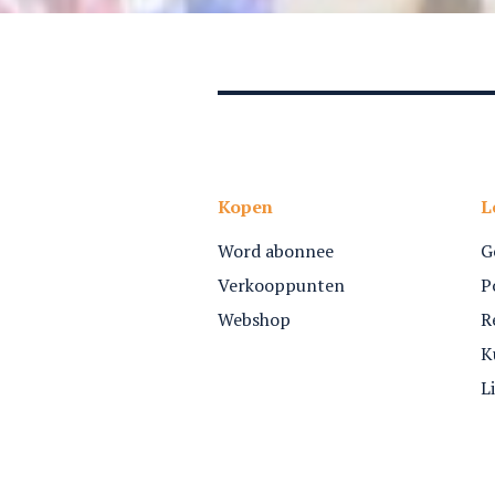
Kopen
L
Word abonnee
G
Verkooppunten
P
Webshop
R
K
L