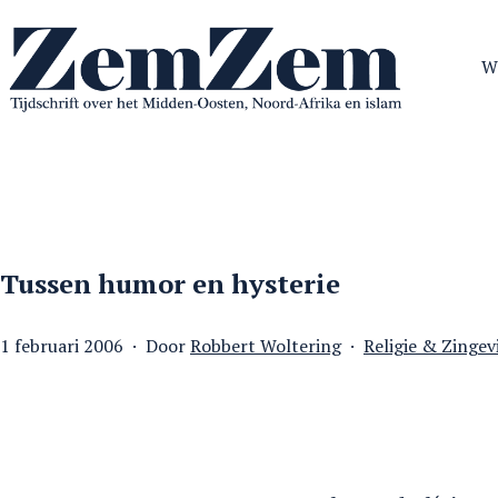
Ga
naar
W
de
inhoud
ZemZem
Tussen humor en hysterie
Gepubliceerd
Gecategoriseerd
1 februari 2006
Door
Robbert Woltering
Religie & Zingev
op
als