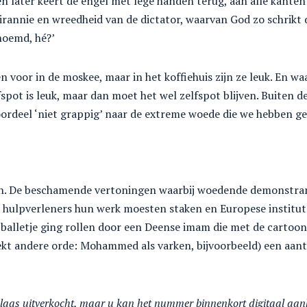
n later keert de engel met lege handen terug, aan alle kanten 
tirannie en wreedheid van de dictator, waarvan God zo schrikt da
noemd, hé?’
n voor in de moskee, maar in het koffiehuis zijn ze leuk. En w
spot is leuk, maar dan moet het wel zelfspot blijven. Buiten de
ordeel ‘niet grappig’ naar de extreme woede die we hebben ge
en. De beschamende vertoningen waarbij woedende demonstra
 hulpverleners hun werk moesten staken en Europese institu
 balletje ging rollen door een Deense imam die met de cartoo
ekt andere orde: Mohammed als varken, bijvoorbeeld) een aant
laas uitverkocht, maar u kan het nummer binnenkort digitaal aa