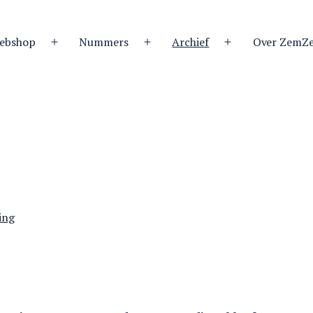
ebshop
Nummers
Archief
Over ZemZ
Open
Open
Open
menu
menu
menu
ing